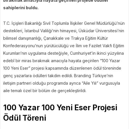
bırakmak amacıyla hayata geçirilen projede ödüller
sahiplerini buldu.
T.C. İçişleri Bakanlığı Sivil Toplumla İlişkiler Genel Müdürlüğü’nün
destekleri, İstanbul Valiliği’nin himayesi, Üsküdar Üniversitesi’nin
bilimsel danışmanlığı, Çanakkale ve Trakya Eğitim Kültür
Konfederasyonu’nun yürütücülüğü ve İlim ve Fazilet Vakfı Eğitim
Kurumları’nın uygulama desteğiyle, Cumhuriyet’in ikinci yüzyılına
edebî bir miras bırakmak amacıyla hayata geçirilen “100 Yazar
100 Yeni Eser” projesi kapsamında düzenlenen ödül töreninde
genç yazarlara ödülleri takdim edildi. Branding Türkiye’nin
iletişim partneri olduğu programda ayrıca “Aile Yılı” vurgusuyla
aile temalı özel bir bölüm de gerçekleştirildi.
100 Yazar 100 Yeni Eser Projesi
Ödül Töreni