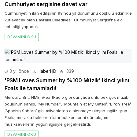
Cumhuriyet sergisine davet var
Cumhuriyet’in ilan edilişinin 99’ncu yıl dönümünü coşkulu etkinlikle
kutlayacak olan Bayraklı Belediyesi, Cumhuriyet Sergisi’ne ev
sahipliği yapacak.
DEVAMINI OKU
3 yıl önce
HaberHD
339
'PSM Loves Summer by %100 Müzik' ikinci yılını
Foals ile tamamladı!
Mercury, Brit, NME, iHeartRadio gibi dünyaca ünlü pek çok müzik
ödülünün sahibi, ‘My Number’, ‘Mountain at My Gates’, ‘Birch Tree’,
‘Spanish Sahara’ gibi milyonlarca dinlenmeye ulaşan İngiliz grup
Foals, merakla beklenen İstanbul konserini dün akşam
müzikseverlerin yoğun ilgisiyle gerçekleştirdi.
DEVAMINI OKU