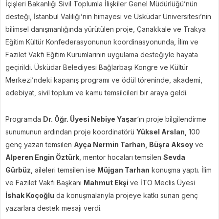
İçişleri Bakanlığı Sivil Toplumla İlişkiler Genel Müdürlüğü’nün
desteği, İstanbul Valiliği’nin himayesi ve Üsküdar Üniversitesi’nin
bilimsel danışmanlığında yürütülen proje, Çanakkale ve Trakya
Eğitim Kültür Konfederasyonunun koordinasyonunda, İlim ve
Fazilet Vakfı Eğitim Kurumlarının uygulama desteğiyle hayata
geçirildi. Üsküdar Belediyesi Bağlarbaşı Kongre ve Kültür
Merkezi’ndeki kapanış programı ve ödül töreninde, akademi,
edebiyat, sivil toplum ve kamu temsilcileri bir araya geldi.
Programda
Dr. Öğr. Üyesi Nebiye Yaşar
‘ın proje bilgilendirme
sunumunun ardından proje koordinatörü
Yüksel Arslan
, 100
genç yazarı temsilen
Ayça Nermin Tarhan, Büşra Aksoy
ve
Alperen Engin Öztürk
, mentor hocaları temsilen
Sevda
Gürbüz
, aileleri temsilen ise
Müjgan Tarhan
konuşma yaptı. İlim
ve Fazilet Vakfı Başkanı
Mahmut Ekşi
ve İTO Meclis Üyesi
İshak Koçoğlu
da konuşmalarıyla projeye katkı sunan genç
yazarlara destek mesajı verdi.