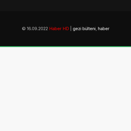
© 16.09.2022
Haber HD
|
gezi bülteni
,
haber