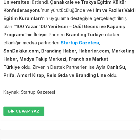
Üniversitesi
üstlendi.
Çanakkale ve Trakya Eğitim Kültür
Konfederasyonu
’nun yürütücülüğünde ve
İlim ve Fazilet Vakfı
Eğitim Kurumları
’nın uygulama desteğiyle gerçekleştirilmiş
olan
“100 Yazar 100 Yeni Eser – Ödül Gecesi ve Kapanış
Programı”
nın İletişim Partneri
Branding Türkiye
olurken
etkinliğin medya partnerleri
Startup Gazetesi
,
SonDakika.com, Branding Haber, Haberler.com, Marketing
Haber, Medya Takip Merkezi, Franchise Market
Türkiye
oldu. Zirvenin Destek Partnerleri ise
Ayla Canlı Su,
Prifa, Amorf Kitap, Reis Gıda
ve
Branding Line
oldu.
Kaynak: Startup Gazetesi
BIR CEVAP YAZ