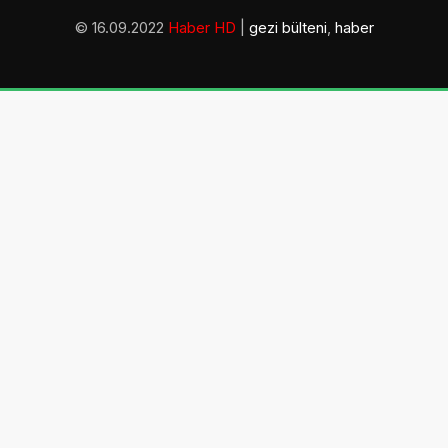
© 16.09.2022
Haber HD
|
gezi bülteni
,
haber