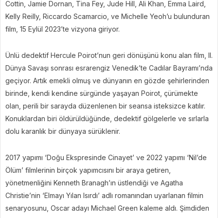
Cottin, Jamie Dornan, Tina Fey, Jude Hill, Ali Khan, Emma Laird,
Kelly Reilly, Riccardo Scamarcio, ve Michelle Yeoh’u bulunduran
film, 15 Eylül 2023’te vizyona giriyor.
Ünlü dedektif Hercule Poirot’nun geri dönüşünü konu alan film, II.
Dünya Savaşı sonrası esrarengiz Venedik’te Cadılar Bayramı’nda
geçiyor. Artık emekli olmuş ve dünyanın en gözde şehirlerinden
birinde, kendi kendine sürgünde yaşayan Poirot, çürümekte
olan, perili bir sarayda düzenlenen bir seansa isteksizce katılır.
Konuklardan biri öldürüldüğünde, dedektif gölgelerle ve sırlarla
dolu karanlık bir dünyaya sürüklenir.
2017 yapımı ‘Doğu Ekspresinde Cinayet’ ve 2022 yapımı ‘Nil’de
Ölüm’ filmlerinin birçok yapımcısını bir araya getiren,
yönetmenliğini Kenneth Branagh’ın üstlendiği ve Agatha
Christie’nin ‘Elmayı Yılan Isırdı’ adlı romanından uyarlanan filmin
senaryosunu, Oscar adayı Michael Green kaleme aldı. Şimdiden