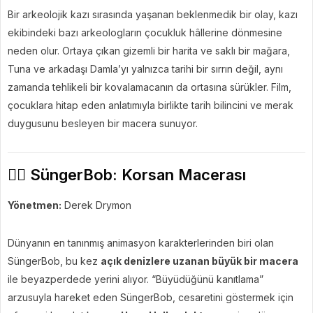
Bir arkeolojik kazı sırasında yaşanan beklenmedik bir olay, kazı
ekibindeki bazı arkeologların çocukluk hâllerine dönmesine
neden olur. Ortaya çıkan gizemli bir harita ve saklı bir mağara,
Tuna ve arkadaşı Damla’yı yalnızca tarihi bir sırrın değil, aynı
zamanda tehlikeli bir kovalamacanın da ortasına sürükler. Film,
çocuklara hitap eden anlatımıyla birlikte tarih bilincini ve merak
duygusunu besleyen bir macera sunuyor.
🏴‍☠️ SüngerBob: Korsan Macerası
Yönetmen:
Derek Drymon
Dünyanın en tanınmış animasyon karakterlerinden biri olan
SüngerBob, bu kez
açık denizlere uzanan büyük bir macera
ile beyazperdede yerini alıyor. “Büyüdüğünü kanıtlama”
arzusuyla hareket eden SüngerBob, cesaretini göstermek için