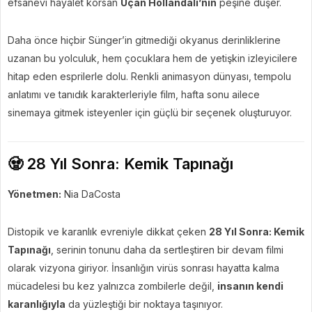
efsanevi hayalet korsan
Uçan Hollandalı’nın
peşine düşer.
Daha önce hiçbir Sünger’in gitmediği okyanus derinliklerine
uzanan bu yolculuk, hem çocuklara hem de yetişkin izleyicilere
hitap eden esprilerle dolu. Renkli animasyon dünyası, tempolu
anlatımı ve tanıdık karakterleriyle film, hafta sonu ailece
sinemaya gitmek isteyenler için güçlü bir seçenek oluşturuyor.
🧟 28 Yıl Sonra: Kemik Tapınağı
Yönetmen:
Nia DaCosta
Distopik ve karanlık evreniyle dikkat çeken
28 Yıl Sonra: Kemik
Tapınağı
, serinin tonunu daha da sertleştiren bir devam filmi
olarak vizyona giriyor. İnsanlığın virüs sonrası hayatta kalma
mücadelesi bu kez yalnızca zombilerle değil,
insanın kendi
karanlığıyla
da yüzleştiği bir noktaya taşınıyor.