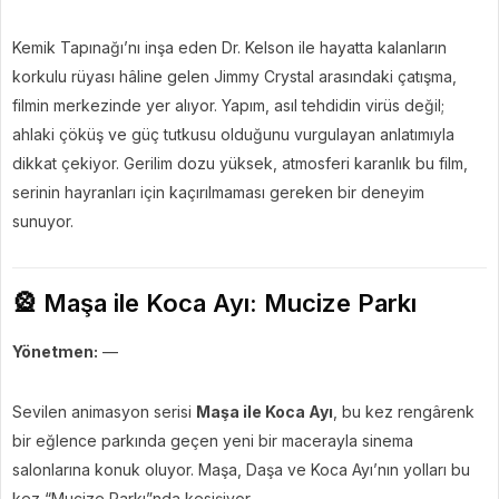
Kemik Tapınağı’nı inşa eden Dr. Kelson ile hayatta kalanların
korkulu rüyası hâline gelen Jimmy Crystal arasındaki çatışma,
filmin merkezinde yer alıyor. Yapım, asıl tehdidin virüs değil;
ahlaki çöküş ve güç tutkusu olduğunu vurgulayan anlatımıyla
dikkat çekiyor. Gerilim dozu yüksek, atmosferi karanlık bu film,
serinin hayranları için kaçırılmaması gereken bir deneyim
sunuyor.
🎡 Maşa ile Koca Ayı: Mucize Parkı
Yönetmen:
—
Sevilen animasyon serisi
Maşa ile Koca Ayı
, bu kez rengârenk
bir eğlence parkında geçen yeni bir macerayla sinema
salonlarına konuk oluyor. Maşa, Daşa ve Koca Ayı’nın yolları bu
kez “Mucize Parkı”nda kesişiyor.