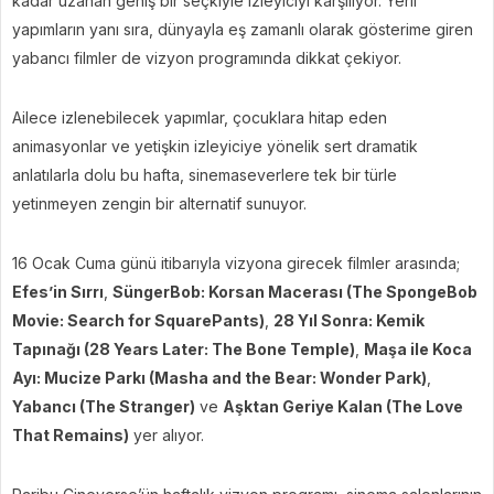
kadar uzanan geniş bir seçkiyle izleyiciyi karşılıyor. Yerli
yapımların yanı sıra, dünyayla eş zamanlı olarak gösterime giren
yabancı filmler de vizyon programında dikkat çekiyor.
Ailece izlenebilecek yapımlar, çocuklara hitap eden
animasyonlar ve yetişkin izleyiciye yönelik sert dramatik
anlatılarla dolu bu hafta, sinemaseverlere tek bir türle
yetinmeyen zengin bir alternatif sunuyor.
16 Ocak Cuma günü itibarıyla vizyona girecek filmler arasında;
Efes’in Sırrı
,
SüngerBob: Korsan Macerası (The SpongeBob
Movie: Search for SquarePants)
,
28 Yıl Sonra: Kemik
Tapınağı (28 Years Later: The Bone Temple)
,
Maşa ile Koca
Ayı: Mucize Parkı (Masha and the Bear: Wonder Park)
,
Yabancı (The Stranger)
ve
Aşktan Geriye Kalan (The Love
That Remains)
yer alıyor.