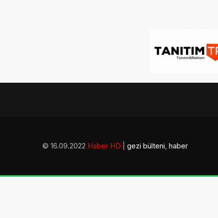
© 16.09.2022
Haber HD
|
gezi bülteni
,
haber