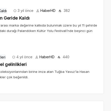
3 yıl önce
HaberHD
382
ün Geride Kaldı
ararası marka değerine katkıda bulunmak üzere bu yıl 11 şehirde
’daki durağı Palandöken Kültür Yolu Festivali’nde beşinci gün
4 yıl önce
HaberHD
440
 gelinlikleri
n koleksiyonlarından birine imza atan Tuğba Yavuz'la Hasan
kler çok beğenildi.