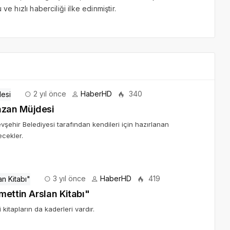
ve hızlı haberciliği ilke edinmiştir.
2 yıl önce
HaberHD
340
azan Müjdesi
şehir Belediyesi tarafından kendileri için hazırlanan
ecekler.
3 yıl önce
HaberHD
419
mettin Arslan Kitabı"
kitapların da kaderleri vardır.