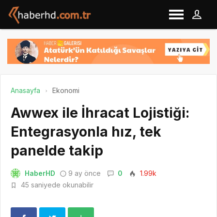
Anasayfa
Ekonomi
Awwex ile İhracat Lojistiği:
Entegrasyonla hız, tek
panelde takip
HaberHD
9 ay önce
0
1.99k
45 saniyede okunabilir