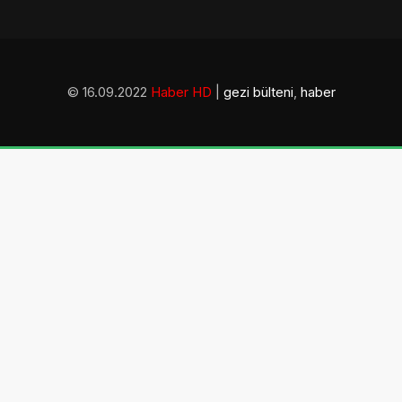
© 16.09.2022
Haber HD
|
gezi bülteni
,
haber