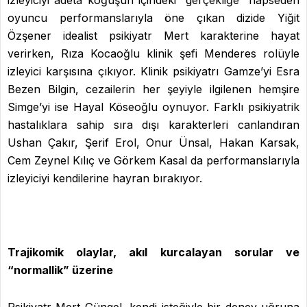
oyuncu performanslarıyla öne çıkan dizide Yiğit
Özşener idealist psikiyatr Mert karakterine hayat
verirken, Rıza Kocaoğlu klinik şefi Menderes rolüyle
izleyici karşısına çıkıyor. Klinik psikiyatrı Gamze’yi Esra
Bezen Bilgin, cezailerin her şeyiyle ilgilenen hemşire
Simge’yi ise Hayal Köseoğlu oynuyor. Farklı psikiyatrik
hastalıklara sahip sıra dışı karakterleri canlandıran
Ushan Çakır, Şerif Erol, Onur Ünsal, Hakan Karsak,
Cem Zeynel Kılıç ve Görkem Kasal da performanslarıyla
izleyiciyi kendilerine hayran bırakıyor.
Trajikomik olaylar, akıl kurcalayan sorular ve
“normallik” üzerine
Psikiyatr Mert Güngel, kendi isteğiyle bir deney uğruna