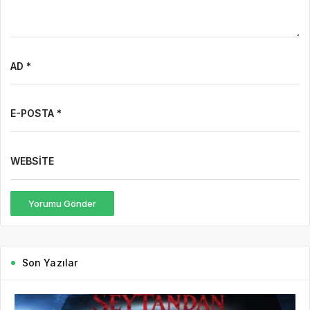
AD *
E-POSTA *
WEBSITE
Yorumu Gönder
Son Yazılar