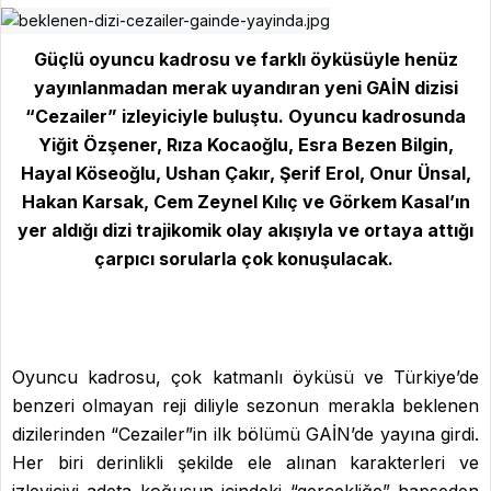
Güçlü oyuncu kadrosu ve farklı öyküsüyle henüz
yayınlanmadan merak uyandıran yeni GAİN dizisi
“Cezailer” izleyiciyle buluştu. Oyuncu kadrosunda
Yiğit Özşener, Rıza Kocaoğlu, Esra Bezen Bilgin,
Hayal Köseoğlu, Ushan Çakır, Şerif Erol, Onur Ünsal,
Hakan Karsak, Cem Zeynel Kılıç ve Görkem Kasal’ın
yer aldığı dizi trajikomik olay akışıyla ve ortaya attığı
çarpıcı sorularla çok konuşulacak.
Oyuncu kadrosu, çok katmanlı öyküsü ve Türkiye’de
benzeri olmayan reji diliyle sezonun merakla beklenen
dizilerinden “Cezailer”in ilk bölümü GAİN’de yayına girdi.
Her biri derinlikli şekilde ele alınan karakterleri ve
izleyiciyi adeta koğuşun içindeki “gerçekliğe” hapseden