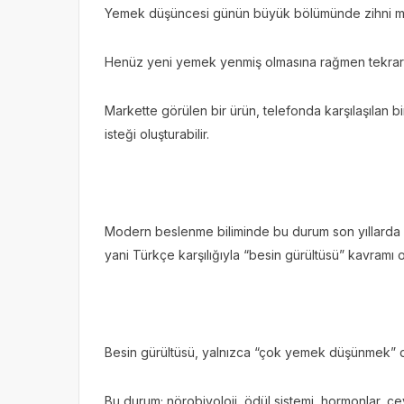
Yemek düşüncesi günün büyük bölümünde zihni me
Henüz yeni yemek yenmiş olmasına rağmen tekrar n
Markette görülen bir ürün, telefonda karşılaşılan b
isteği oluşturabilir.
Modern beslenme biliminde bu durum son yıllarda 
yani Türkçe karşılığıyla “besin gürültüsü” kavramı or
Besin gürültüsü, yalnızca “çok yemek düşünmek” de
Bu durum; nörobiyoloji, ödül sistemi, hormonlar, ç