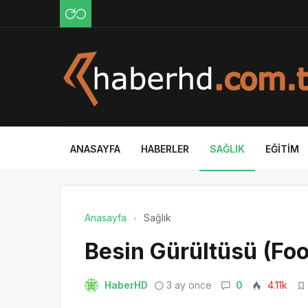
ANASAYFA
HABERLER
SAĞLIK
EĞITIM
Anasayfa
Sağlık
Besin Gürültüsü (Foo
HaberHD
3 ay önce
0
4.11k