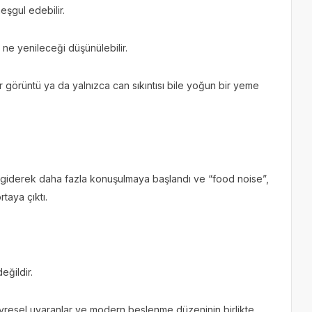
şgul edebilir.
e yenileceği düşünülebilir.
ir görüntü ya da yalnızca can sıkıntısı bile yoğun bir yeme
giderek daha fazla konuşulmaya başlandı ve “food noise”,
taya çıktı.
ğildir.
evresel uyaranlar ve modern beslenme düzeninin birlikte