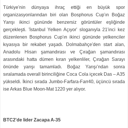
Türkiye'nin dünyaya ihraç ettiği en büyük spor
organizasyonlarından biri olan Bosphorus Cup'ın Boğaz
Yarışı ikinci gününde benzersiz görüntüler eşliğinde
gerçekleşti. 'İstanbul Yelken Açıyor' sloganıyla 21'inci kez
düzenlenen Bosphorus Cup'ın ikinci gününde yelkenciler
kıyasıya bir rekabet yaşadı. Dolmabahçe'den start alan,
Anadolu Hisarı şamandırası ve Çırağan şamandırası
arasındaki hatta dümen kıran yelkenliler, Çırağan Sarayı
önünde yarışı tamamladı. Boğaz Yarışı’ndan sonra
sıralamada overall birinciliğine Coca Cola içecek Das – A35
yükseldi. İkinci sırada Jumbo-Farfara-Farr40, üçüncü sırada
ise Arkas Blue Moon-Mat 1220 yer alıyor.
BTC2'de lider Zacapa A-35