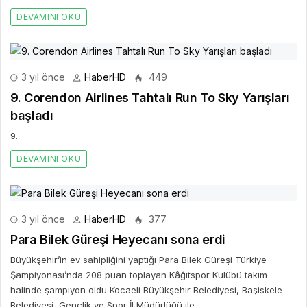
DEVAMINI OKU
3 yıl önce
HaberHD
449
9. Corendon Airlines Tahtalı Run To Sky Yarışları
başladı
9.
DEVAMINI OKU
3 yıl önce
HaberHD
377
Para Bilek Güreşi Heyecanı sona erdi
Büyükşehir’in ev sahipliğini yaptığı Para Bilek Güreşi Türkiye
Şampiyonası’nda 208 puan toplayan Kâğıtspor Kulübü takım
halinde şampiyon oldu Kocaeli Büyükşehir Belediyesi, Başiskele
Belediyesi, Gençlik ve Spor İl Müdürlüğü ile