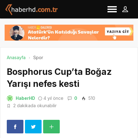
Anasayfa
Spor
Bosphorus Cup’ta Boğaz
Yarışı nefes kesti
HaberHD
4 yıl önce
0
510
2 dakikada okunabilir