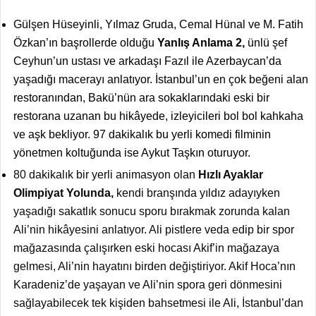
Gülşen Hüseyinli, Yılmaz Gruda, Cemal Hünal ve M. Fatih
Özkan’ın başrollerde olduğu
Yanlış Anlama 2,
ünlü şef
Ceyhun’un ustası ve arkadaşı Fazıl ile Azerbaycan’da
yaşadığı macerayı anlatıyor. İstanbul’un en çok beğeni alan
restoranından, Bakü’nün ara sokaklarındaki eski bir
restorana uzanan bu hikâyede, izleyicileri bol bol kahkaha
ve aşk bekliyor. 97 dakikalık bu yerli komedi filminin
yönetmen koltuğunda ise Aykut Taşkın oturuyor.
80 dakikalık bir yerli animasyon olan
Hızlı Ayaklar
Olimpiyat Yolunda,
kendi branşında yıldız adayıyken
yaşadığı sakatlık sonucu sporu bırakmak zorunda kalan
Ali’nin hikâyesini anlatıyor. Ali pistlere veda edip bir spor
mağazasında çalışırken eski hocası Akif’in mağazaya
gelmesi, Ali’nin hayatını birden değiştiriyor. Akif Hoca’nın
Karadeniz’de yaşayan ve Ali’nin spora geri dönmesini
sağlayabilecek tek kişiden bahsetmesi ile Ali, İstanbul’dan