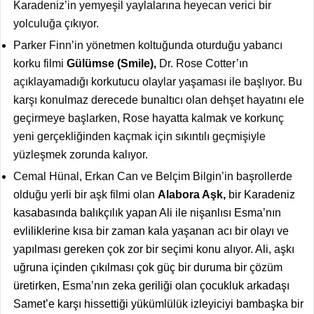
Karadeniz’in yemyeşil yaylalarına heyecan verici bir
yolculuğa çıkıyor.
Parker Finn’in yönetmen koltuğunda oturduğu yabancı
korku filmi
Gülümse (Smile),
Dr. Rose Cotter’ın
açıklayamadığı korkutucu olaylar yaşaması ile başlıyor. Bu
karşı konulmaz derecede bunaltıcı olan dehşet hayatını ele
geçirmeye başlarken, Rose hayatta kalmak ve korkunç
yeni gerçekliğinden kaçmak için sıkıntılı geçmişiyle
yüzleşmek zorunda kalıyor.
Cemal Hünal, Erkan Can ve Belçim Bilgin’in başrollerde
olduğu yerli bir aşk filmi olan
Alabora Aşk,
bir Karadeniz
kasabasında balıkçılık yapan Ali ile nişanlısı Esma’nın
evliliklerine kısa bir zaman kala yaşanan acı bir olayı ve
yapılması gereken çok zor bir seçimi konu alıyor. Ali, aşkı
uğruna içinden çıkılması çok güç bir duruma bir çözüm
üretirken, Esma’nın zeka geriliği olan çocukluk arkadaşı
Samet’e karşı hissettiği yükümlülük izleyiciyi bambaşka bir