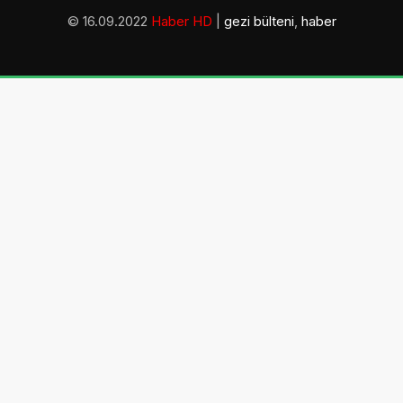
© 16.09.2022
Haber HD
|
gezi bülteni
,
haber