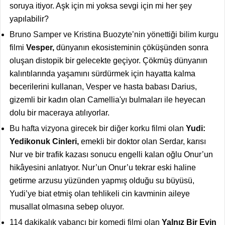
soruya itiyor. Aşk için mi yoksa sevgi için mi her şey
yapılabilir?
Bruno Samper ve Kristina Buozyte’nin yönettiği bilim kurgu
filmi
Vesper,
dünyanın ekosisteminin çöküşünden sonra
oluşan distopik bir gelecekte geçiyor. Çökmüş dünyanın
kalıntılarında yaşamını sürdürmek için hayatta kalma
becerilerini kullanan, Vesper ve hasta babası Darius,
gizemli bir kadın olan Camellia'yı bulmaları ile heyecan
dolu bir maceraya atılıyorlar.
Bu hafta vizyona girecek bir diğer korku filmi olan
Yudi:
Yedikonuk Cinleri,
emekli bir doktor olan Serdar, karısı
Nur ve bir trafik kazası sonucu engelli kalan oğlu Onur’un
hikâyesini anlatıyor. Nur’un Onur’u tekrar eski haline
getirme arzusu yüzünden yapmış olduğu su büyüsü,
Yudi’ye biat etmiş olan tehlikeli cin kavminin aileye
musallat olmasına sebep oluyor.
114 dakikalık yabancı bir komedi filmi olan
Yalnız Bir Evin