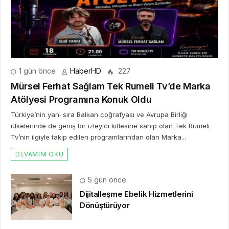
Türkiye’nin yanı sıra Balkan coğrafyası ve Avrupa Birliği
ülkelerinde de geniş bir izleyici kitlesine sahip olan Tek Rumeli
Tv’nin ilgiyle takip edilen programlarından olan Marka...
DEVAMINI OKU
5 gün önce
Dijitalleşme Ebelik Hizmetlerini
Dönüştürüyor
2 hafta önce
10. Uluslararası İstanbul Hırdavat
Fuarı, Küresel Ticaretin Yeni Merkezi
Olmaya Hazırlanıyor
2 hafta önce
Franchise Ekosisteminde Yeni