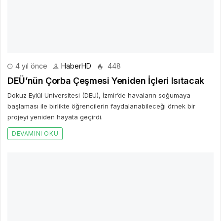
başlaması ile birlikte öğrencilerin faydalanabileceği örnek bir
projeyi yeniden hayata geçirdi.
DEVAMINI OKU
4 yıl önce
HaberHD
477
Burhaniye’de 40 Yıllık Tapu Hasreti Son Buldu
Burhaniye Belediyesi, 40 yıllık hasrete son verdi.