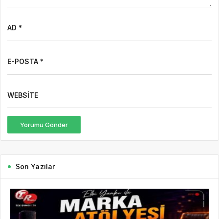
Yorumu Gönder
Son Yazılar
1 gün önce
HaberHD
227
Mürsel Ferhat Sağlam Tek Rumeli Tv’de Marka
Atölyesi Programına Konuk Oldu