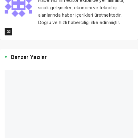
HaberHD'nin editör ekibinde yer almakta,
sıcak gelişmeler, ekonomi ve teknoloji
alanlarında haber içerikleri üretmektedir.
Doğru ve hızlı haberciliği ilke edinmiştir.
Benzer Yazılar
4 yıl önce
HaberHD
424
Kuruçeşme Tramvayı’nda 72 kirişin montajı
tamamlandı
Akçaray Tramvay Hattı’nı D-100 üzerinden Kuruçeşme’ye
bağlayacak yeni tramvay hattı projesinde köprü ayakları üzerine
şuana kadar 72 adet kiriş yerleştirildi Yeni yol ve yol genişletme
çalışmaları, köprü ve kavşak düzenlemelerinin yanı sıra raylı