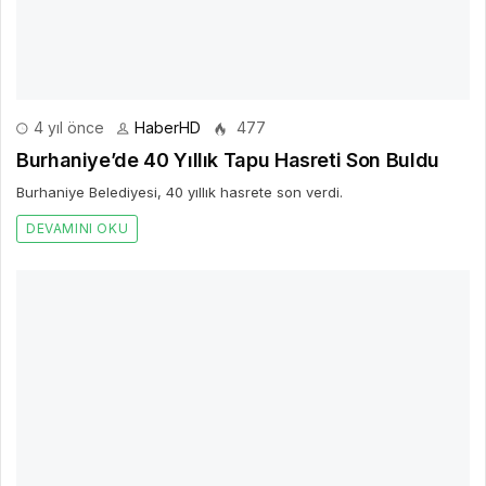
DEVAMINI OKU
4 yıl önce
HaberHD
414
Tekstil atıklarından bez bebek ve kıyafet yaptılar
Antalya Büyükşehir Belediyesi Çevre Eğitim ve İnovasyon
Merkezi’nde Avrupa Atık Azaltım Haftası kapsamında ‘Döngüsel &
Sürdürülebilir Tekstil’ etkinlikleri gerçekleştiriliyor.
DEVAMINI OKU