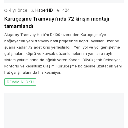
sistem yatırımlarına da ağırlık veren Kocaeli Büyükşehir Belediyesi,
konforlu ve kesintisiz ulaşımı Kuruçeşme bölgesine uzatacak yeni
hat çalışmalarında hız kesmiyor.
DEVAMINI OKU
4 yıl önce
HaberHD
448
DEÜ’nün Çorba Çeşmesi Yeniden İçleri Isıtacak
Dokuz Eylül Üniversitesi (DEÜ), İzmir’de havaların soğumaya