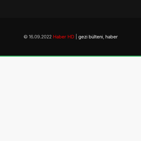
© 16.09.2022
Haber HD
|
gezi bülteni
,
haber