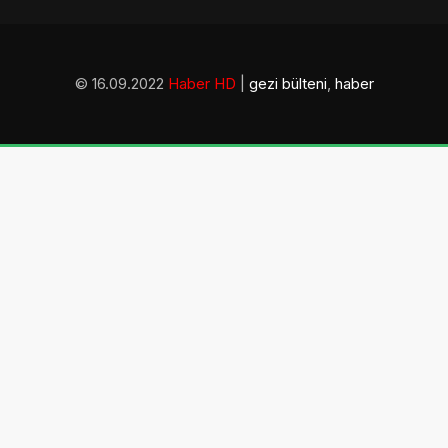
© 16.09.2022
Haber HD
|
gezi bülteni
,
haber