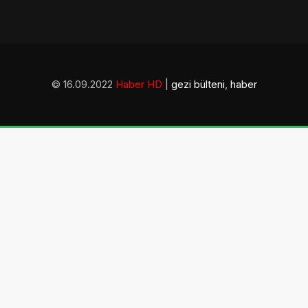
© 16.09.2022
Haber HD
|
gezi bülteni
,
haber