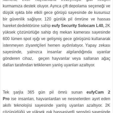
kurmamıza destek oluyor. Ayrıca çift depolama seçeneği ve
düşük ışıkta bile etkili gece görüşü sayesinde de kusursuz
bir güvenlik sağlıyor.
120 günlük pil ömrüne ve hassas
hareket dedektörüne sahip
eufy Security Solocam L40,
2K
yüksek çözünürlüğe sahip dış mekan kamerası sayesinde
600 lümen spot ışığı ve gelişmiş gece görüşünü kullanarak
istenmeyen ziyaretçileri hemen aydınlatıyor. Yapay zekası
sayesinde, yalnızca insanlar algılandığında uyarılar
gönderen cihaz, geçen hayvanlar veya sallanan ağaç
dalları tarafından tetiklenen yanlış uyarıları azaltıyor.
Tek şarjla 365 gün pil ömrü sunan
eufyCam 2
Pro
ise insanları, hayvanlardan ve nesnelerden ayırt eden
akıllı teknolojisi sayesinde yanlış uyarıları azaltıyor. 2K
çözünürlüğü ve yüksek ışık hassasiyetli sensörü sayesinde