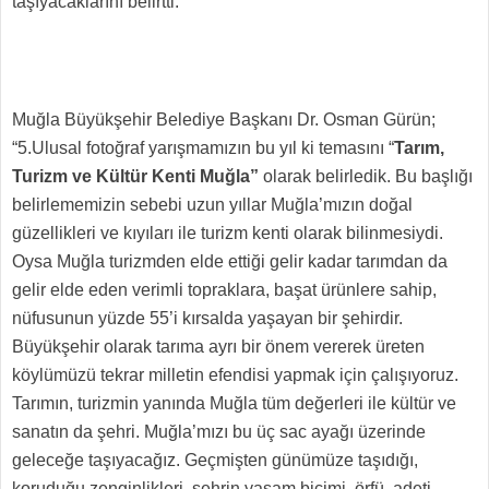
taşıyacaklarını belirtti.
Muğla Büyükşehir Belediye Başkanı Dr. Osman Gürün;
“5.Ulusal fotoğraf yarışmamızın bu yıl ki temasını “
Tarım,
Turizm ve Kültür Kenti Muğla”
olarak belirledik. Bu başlığı
belirlememizin sebebi uzun yıllar Muğla’mızın doğal
güzellikleri ve kıyıları ile turizm kenti olarak bilinmesiydi.
Oysa Muğla turizmden elde ettiği gelir kadar tarımdan da
gelir elde eden verimli topraklara, başat ürünlere sahip,
nüfusunun yüzde 55’i kırsalda yaşayan bir şehirdir.
Büyükşehir olarak tarıma ayrı bir önem vererek üreten
köylümüzü tekrar milletin efendisi yapmak için çalışıyoruz.
Tarımın, turizmin yanında Muğla tüm değerleri ile kültür ve
sanatın da şehri. Muğla’mızı bu üç sac ayağı üzerinde
geleceğe taşıyacağız. Geçmişten günümüze taşıdığı,
koruduğu zenginlikleri, şehrin yaşam biçimi, örfü, adeti,