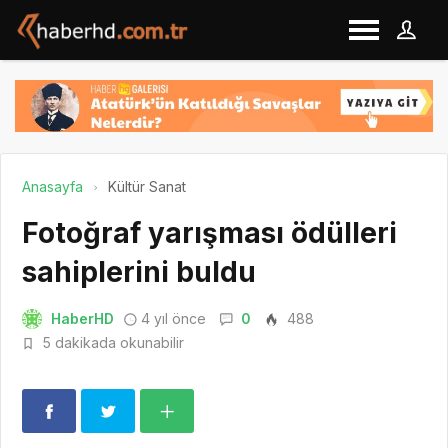
Anasayfa
Kültür Sanat
Fotoğraf yarışması ödülleri
sahiplerini buldu
HaberHD
4 yıl önce
0
488
5 dakikada okunabilir