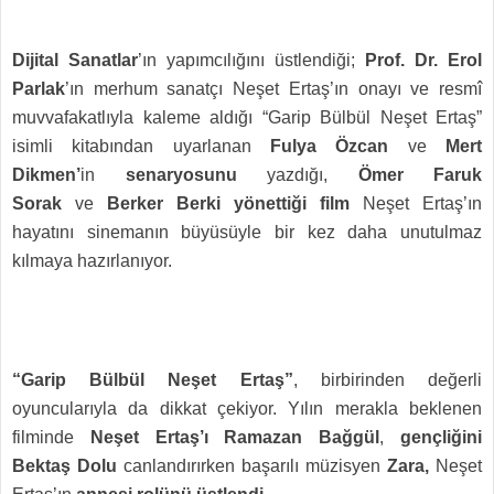
Dijital Sanatlar
’ın yapımcılığını üstlendiği;
Prof. Dr. Erol
Parlak
’ın merhum sanatçı Neşet Ertaş’ın onayı ve resmî
muvvafakatlıyla kaleme aldığı “Garip Bülbül Neşet Ertaş”
isimli kitabından uyarlanan
Fulya Özcan
ve
Mert
Dikmen’
in
senaryosunu
yazdığı,
Ömer Faruk
Sorak
ve
Berker Berki yönettiği film
Neşet Ertaş’ın
hayatını sinemanın büyüsüyle bir kez daha unutulmaz
kılmaya hazırlanıyor.
“Garip Bülbül Neşet Ertaş”
, birbirinden değerli
oyuncularıyla da dikkat çekiyor.
Yılın merakla beklenen
filminde
Neşet Ertaş’ı
Ramazan Bağgül
,
gençliğini
Bektaş Dolu
canlandırırken başarılı müzisyen
Zara,
Neşet