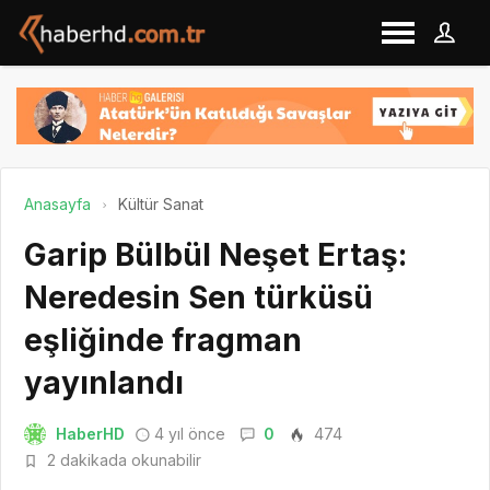
Anasayfa
Kültür Sanat
Garip Bülbül Neşet Ertaş:
Neredesin Sen türküsü
eşliğinde fragman
yayınlandı
HaberHD
4 yıl önce
0
474
2 dakikada okunabilir