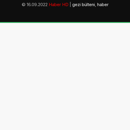
© 16.09.2022
Haber HD
|
gezi bülteni
,
haber