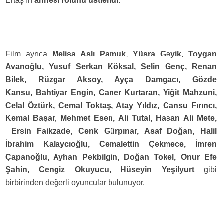
Ertaş’ın
annesi rolünü üstlendi.
Film ayrıca
Melisa Aslı Pamuk, Yüsra Geyik, Toygan
Avanoğlu, Yusuf Serkan Köksal, Selin Genç, Renan
Bilek, Rüzgar Aksoy, Ayça Damgacı, Gözde
Kansu,
Bahtiyar Engin, Caner Kurtaran, Yiğit Mahzuni,
Celal Öztürk, Cemal Toktaş, Atay Yıldız, Cansu Fırıncı,
Kemal Başar, Mehmet Esen, Ali Tutal, Hasan Ali Mete,
Ersin Faikzade, Cenk Gürpınar, Asaf Doğan, Halil
İbrahim Kalaycıoğlu, Cemalettin Çekmece, İmren
Çapanoğlu, Ayhan Pekbilgin, Doğan Tokel, Onur Efe
Şahin, Cengiz Okuyucu, Hüseyin Yeşilyurt
gibi
birbirinden değerli oyuncular
bulunuyor.