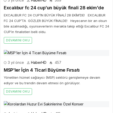
3 yıl önce
HaberHD
369
Excalıbur fc 24 cup'un büyük finali 28 ekim'de
EXCALIBUR FC 24 CUP’IN BÜYÜK FİNALİ 28 EKİM’DE! EXCALIBUR
FC 24 CUP’TA GÖZLER BÜYÜK FİNALDE! Heyecanın bir an olsun
bile azalmadığı, oyunseverlerin merakla takip ettiği Excalibur FC 24
CUP’ın finalistleri belli oldu.
DEVAMINI OKU
3 yıl önce
HaberHD
457
MSP'ler İçin 4 Ticari Büyüme Fırsatı
Yönetilen hizmet sağlayıcı (MSP) sektörü genişlemeye devam
ediyor ve bu trendin devam etmesi ön görülüyor.
DEVAMINI OKU