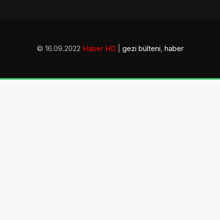
© 16.09.2022
Haber HD
|
gezi bülteni
,
haber