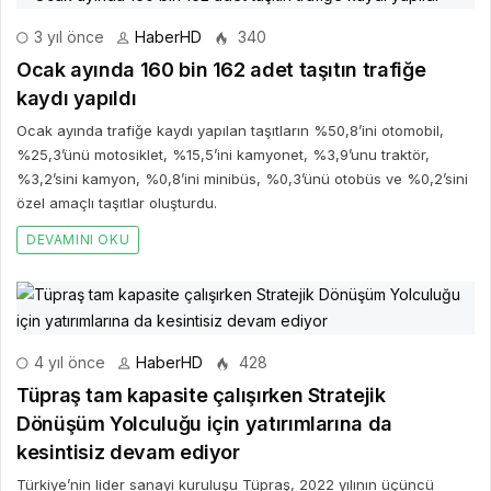
3 yıl önce
HaberHD
340
Ocak ayında 160 bin 162 adet taşıtın trafiğe
kaydı yapıldı
Ocak ayında trafiğe kaydı yapılan taşıtların %50,8’ini otomobil,
%25,3’ünü motosiklet, %15,5’ini kamyonet, %3,9’unu traktör,
%3,2’sini kamyon, %0,8’ini minibüs, %0,3’ünü otobüs ve %0,2’sini
özel amaçlı taşıtlar oluşturdu.
DEVAMINI OKU
4 yıl önce
HaberHD
428
Tüpraş tam kapasite çalışırken Stratejik
Dönüşüm Yolculuğu için yatırımlarına da
kesintisiz devam ediyor
Türkiye’nin lider sanayi kuruluşu Tüpraş, 2022 yılının üçüncü