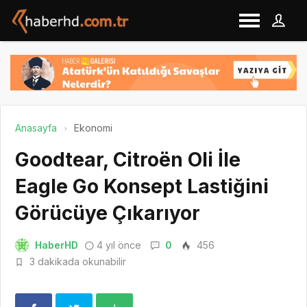
Anasayfa
Ekonomi
Goodtear, Citroën Oli İle
Eagle Go Konsept Lastiğini
Görücüye Çıkarıyor
HaberHD
4 yıl önce
0
456
3 dakikada okunabilir