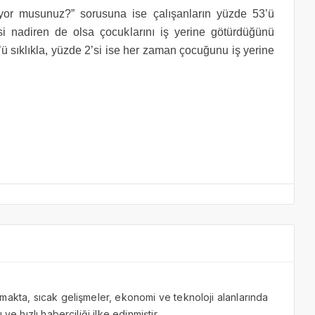
yor musunuz?” sorusuna ise çalışanların yüzde 53’ü
’si nadiren de olsa çocuklarını iş yerine götürdüğünü
3’ü sıklıkla, yüzde 2’si ise her zaman çocuğunu iş yerine
makta, sıcak gelişmeler, ekonomi ve teknoloji alanlarında
ve hızlı haberciliği ilke edinmiştir.