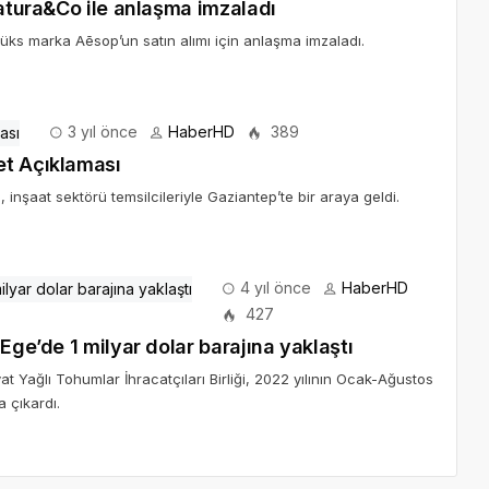
Natura&Co ile anlaşma imzaladı
lüks marka Aēsop’un satın alımı için anlaşma imzaladı.
3 yıl önce
HaberHD
389
et Açıklaması
, inşaat sektörü temsilcileriyle Gaziantep’te bir araya geldi.
4 yıl önce
HaberHD
427
Ege’de 1 milyar dolar barajına yaklaştı
 Yağlı Tohumlar İhracatçıları Birliği, 2022 yılının Ocak-Ağustos
 çıkardı.