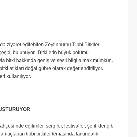
a ziyaret edilebilen Zeytinburnu Tıbbi Bitkiler
 çeşidi bulunuyor. Bitkilerin büyük bölümü
ıyla bitki hakkında geniş ve sesli bilgi almak mümkün.
tki atıkları doğal gübre olarak değerlendiriliyor.
 kullanılıyor.
OLUŞTURUYOR
çesi’nde eğitimler, sergiler, festivaller, şenlikler gibi
le amaçlanan tıbbi bitkiler temasında farkındalık