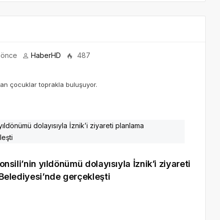
l önce
HaberHD
487
lan çocuklar toprakla buluşuyor.
onsili’nin yıldönümü dolayısıyla İznik’i ziyareti
k Belediyesi’nde gerçekleşti