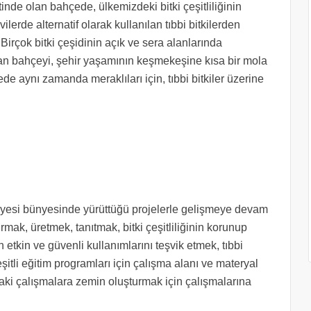
etinde olan bahçede, ülkemizdeki bitki çeşitliliğinin
ilerde alternatif olarak kullanılan tıbbi bitkilerden
irçok bitki çeşidinin açık ve sera alanlarında
unan bahçeyi, şehir yaşamının keşmekeşine kısa bir mola
e aynı zamanda meraklıları için, tıbbi bitkiler üzerine
yesi bünyesinde yürüttüğü projelerle gelişmeye devam
ırmak, üretmek, tanıtmak, bitki çeşitliliğinin korunup
n etkin ve güvenli kullanımlarını teşvik etmek, tıbbi
eşitli eğitim programları için çalışma alanı ve materyal
ki çalışmalara zemin oluşturmak için çalışmalarına