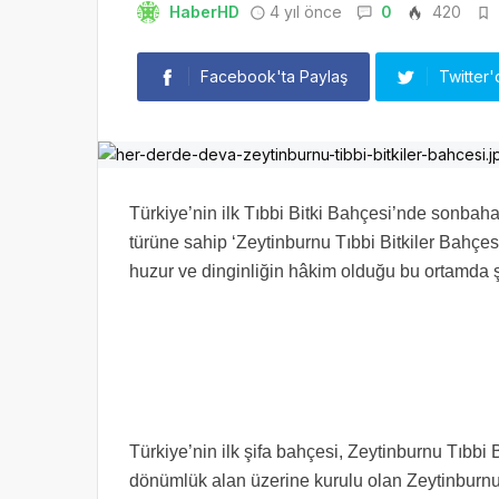
HaberHD
4 yıl önce
0
420
Facebook'ta Paylaş
Twitter'
Türkiye’nin ilk Tıbbi Bitki Bahçesi’nde sonbahar
türüne sahip ‘Zeytinburnu Tıbbi Bitkiler Bahçesi’n
huzur ve dinginliğin hâkim olduğu bu ortamda ş
Türkiye’nin ilk şifa bahçesi, Zeytinburnu Tıbbi 
dönümlük alan üzerine kurulu olan Zeytinburnu 