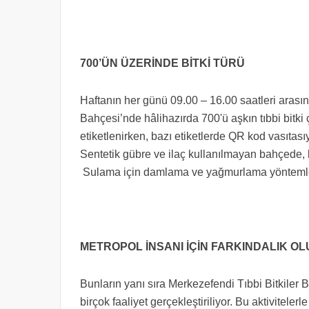
700’ÜN ÜZERİNDE BİTKİ TÜRÜ
Haftanın her günü 09.00 – 16.00 saatleri arasınd
Bahçesi’nde hâlihazırda 700'ü aşkın tıbbi bitki
etiketlenirken, bazı etiketlerde QR kod vasıtas
Sentetik gübre ve ilaç kullanılmayan bahçede, bi
Sulama için damlama ve yağmurlama yöntemleri
METROPOL İNSANI İÇİN FARKINDALIK 
Bunların yanı sıra Merkezefendi Tıbbi Bitkiler Bah
birçok faaliyet gerçekleştiriliyor. Bu aktiviteler