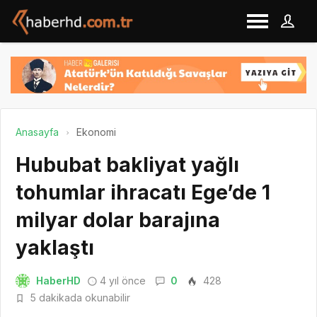
Anasayfa
Ekonomi
Hububat bakliyat yağlı
tohumlar ihracatı Ege’de 1
milyar dolar barajına
yaklaştı
HaberHD
4 yıl önce
0
428
5 dakikada okunabilir