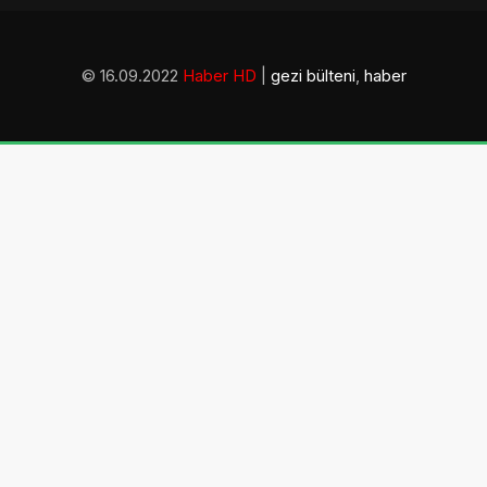
© 16.09.2022
Haber HD
|
gezi bülteni
,
haber