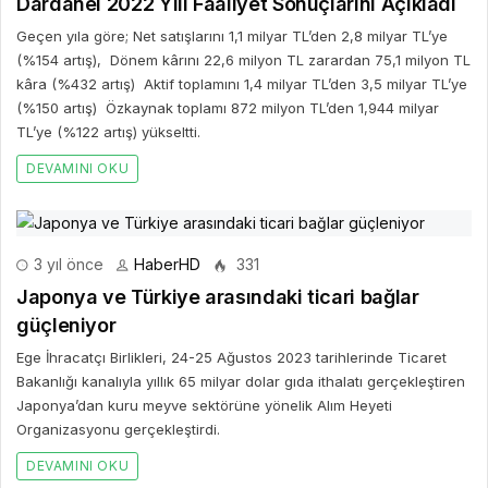
Dardanel 2022 Yılı Faaliyet Sonuçlarını Açıkladı
Geçen yıla göre; Net satışlarını 1,1 milyar TL’den 2,8 milyar TL’ye
(%154 artış), Dönem kârını 22,6 milyon TL zarardan 75,1 milyon TL
kâra (%432 artış) Aktif toplamını 1,4 milyar TL’den 3,5 milyar TL’ye
(%150 artış) Özkaynak toplamı 872 milyon TL’den 1,944 milyar
TL’ye (%122 artış) yükseltti.
DEVAMINI OKU
3 yıl önce
HaberHD
331
Japonya ve Türkiye arasındaki ticari bağlar
güçleniyor
Ege İhracatçı Birlikleri, 24-25 Ağustos 2023 tarihlerinde Ticaret
Bakanlığı kanalıyla yıllık 65 milyar dolar gıda ithalatı gerçekleştiren
Japonya’dan kuru meyve sektörüne yönelik Alım Heyeti
Organizasyonu gerçekleştirdi.
DEVAMINI OKU