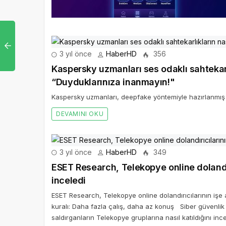
3 yıl önce
HaberHD
356
Kaspersky uzmanları ses odaklı sahtekarlı
“Duyduklarınıza inanmayın!"
Kaspersky uzmanları, deepfake yöntemiyle hazırlanmış se
DEVAMINI OKU
3 yıl önce
HaberHD
349
ESET Research, Telekopye online dolandırı
inceledi
ESET Research, Telekopye online dolandırıcılarının işe al
kuralı: Daha fazla çalış, daha az konuş Siber güvenlik 
saldırganların Telekopye gruplarına nasıl katıldığını ince