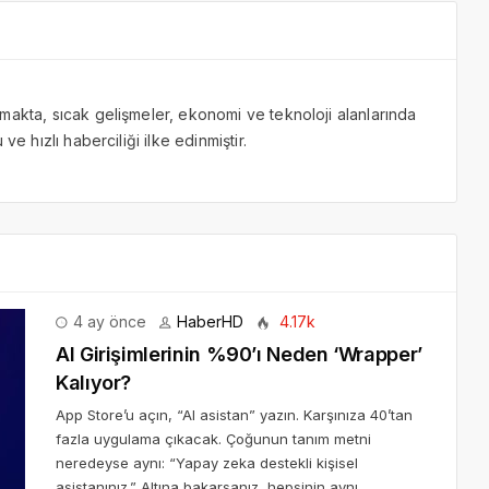
makta, sıcak gelişmeler, ekonomi ve teknoloji alanlarında
ve hızlı haberciliği ilke edinmiştir.
4 ay önce
HaberHD
4.17k
AI Girişimlerinin %90’ı Neden ‘Wrapper’
Kalıyor?
App Store’u açın, “AI asistan” yazın. Karşınıza 40’tan
fazla uygulama çıkacak. Çoğunun tanım metni
neredeyse aynı: “Yapay zeka destekli kişisel
asistanınız.” Altına bakarsanız, hepsinin aynı...