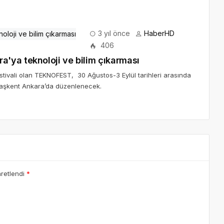
3 yıl önce
HaberHD
406
'ya teknoloji ve bilim çıkarması
estivali olan TEKNOFEST, 30 Ağustos-3 Eylül tarihleri arasında
 Başkent Ankara’da düzenlenecek.
aretlendi
*