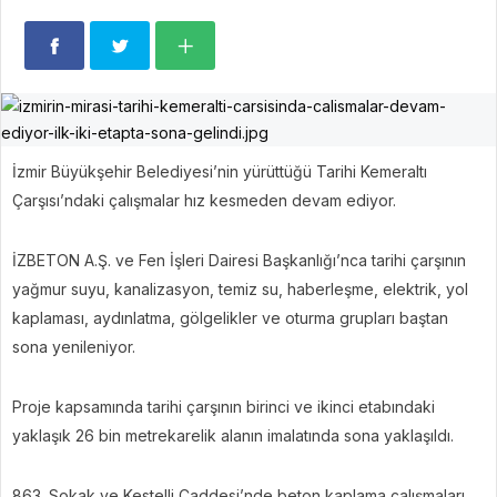
İzmir Büyükşehir Belediyesi’nin yürüttüğü Tarihi Kemeraltı
Çarşısı’ndaki çalışmalar hız kesmeden devam ediyor.
İZBETON A.Ş. ve Fen İşleri Dairesi Başkanlığı’nca tarihi çarşının
yağmur suyu, kanalizasyon, temiz su, haberleşme, elektrik, yol
kaplaması, aydınlatma, gölgelikler ve oturma grupları baştan
sona yenileniyor.
Proje kapsamında tarihi çarşının birinci ve ikinci etabındaki
yaklaşık 26 bin metrekarelik alanın imalatında sona yaklaşıldı.
863. Sokak ve Kestelli Caddesi’nde beton kaplama çalışmaları