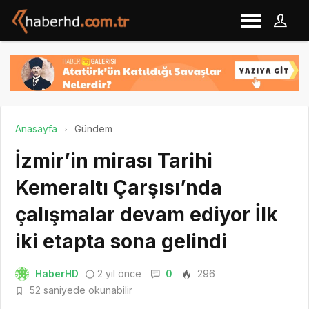
Anasayfa
Gündem
İzmir’in mirası Tarihi
Kemeraltı Çarşısı’nda
çalışmalar devam ediyor İlk
iki etapta sona gelindi
HaberHD
2 yıl önce
0
296
52 saniyede okunabilir