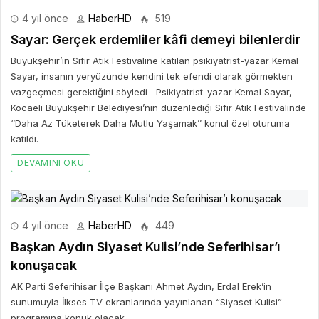
4 yıl önce
HaberHD
519
Sayar: Gerçek erdemliler kâfi demeyi bilenlerdir
Büyükşehir’in Sıfır Atık Festivaline katılan psikiyatrist-yazar Kemal
Sayar, insanın yeryüzünde kendini tek efendi olarak görmekten
vazgeçmesi gerektiğini söyledi Psikiyatrist-yazar Kemal Sayar,
Kocaeli Büyükşehir Belediyesi’nin düzenlediği Sıfır Atık Festivalinde
‘’Daha Az Tüketerek Daha Mutlu Yaşamak’’ konul özel oturuma
katıldı.
DEVAMINI OKU
4 yıl önce
HaberHD
449
Başkan Aydın Siyaset Kulisi’nde Seferihisar’ı
konuşacak
AK Parti Seferihisar İlçe Başkanı Ahmet Aydın, Erdal Erek’in
sunumuyla İlkses TV ekranlarında yayınlanan “Siyaset Kulisi”
programına konuk olacak.