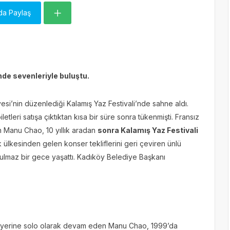
da Paylaş
nde sevenleriyle buluştu.
i’nin düzenlediği Kalamış Yaz Festivali’nde sahne aldı.
tleri satışa çıktıktan kısa bir süre sonra tükenmişti. Fransız
 Manu Chao, 10 yıllık aradan
sonra Kalamış Yaz Festivali
 ülkesinden gelen konser tekliflerini geri çeviren ünlü
tulmaz bir gece yaşattı. Kadıköy Belediye Başkanı
riyerine solo olarak devam eden Manu Chao, 1999’da