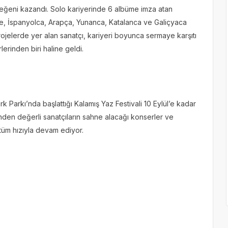
 beğeni kazandı. Solo kariyerinde 6 albüme imza atan
izce, İspanyolca, Arapça, Yunanca, Katalanca ve Galiçyaca
 projelerde yer alan sanatçı, kariyeri boyunca sermaye karşıtı
lerinden biri haline geldi.
 Parkı’nda başlattığı Kalamış Yaz Festivali 10 Eylül’e kadar
nden değerli sanatçıların sahne alacağı konserler ve
 tüm hızıyla devam ediyor.