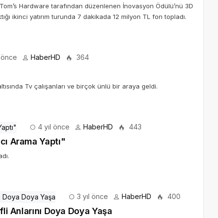
n Tom’s Hardware tarafından düzenlenen İnovasyon Ödülü’nü 3D
ığı ikinci yatırım turunda 7 dakikada 12 milyon TL fon topladı.
l önce
HaberHD
364
ısında Tv çalışanları ve birçok ünlü bir araya geldi.
4 yıl önce
HaberHD
443
ıcı Arama Yaptı"
adı.
3 yıl önce
HaberHD
400
ifli Anlarını Doya Doya Yaşa