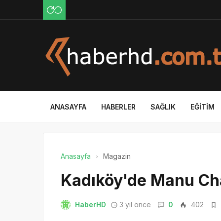
ANASAYFA
HABERLER
SAĞLIK
EĞITIM
Anasayfa
Magazin
Kadıköy'de Manu Cha
HaberHD
3 yıl önce
0
402