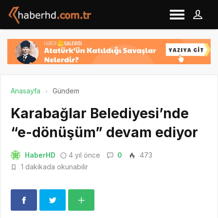
Anasayfa
Gündem
Karabağlar Belediyesi’nde
“e-dönüşüm” devam ediyor
HaberHD
4 yıl önce
0
473
1 dakikada okunabilir