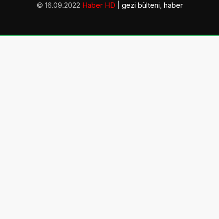
© 16.09.2022
Haber HD
|
gezi bülteni
,
haber