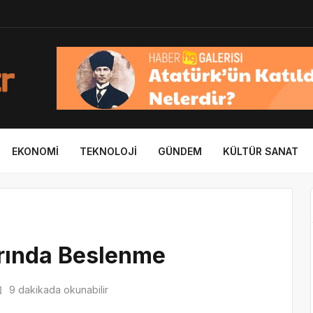
EKONOMI
TEKNOLOJI
GÜNDEM
KÜLTÜR SANAT
arında Beslenme
9 dakikada okunabilir