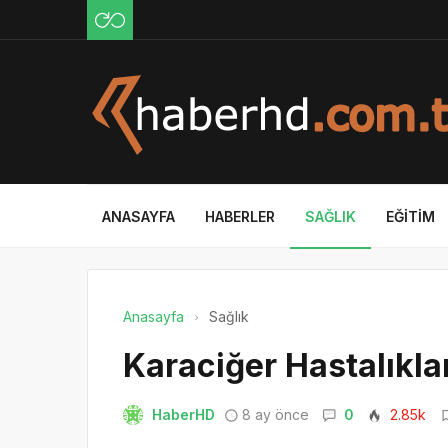
ANASAYFA
HABERLER
SAĞLIK
EĞITIM
Anasayfa
Sağlık
Karaciğer Hastalıkl
HaberHD
8 ay önce
0
2.85k