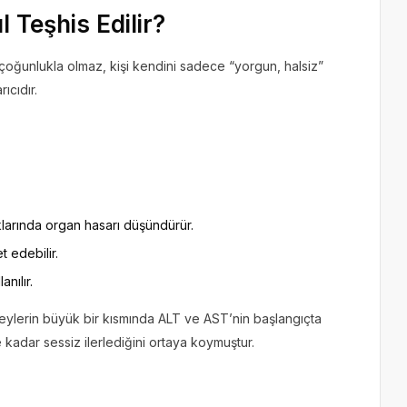
l Teşhis Edilir?
ı çoğunlukla olmaz, kişi kendini sadece “yorgun, halsiz”
ıcıdır.
klarında organ hasarı düşündürür.
t edebilir.
anılır.
reylerin büyük bir kısmında ALT ve AST’nin başlangıçta
 kadar sessiz ilerlediğini ortaya koymuştur.