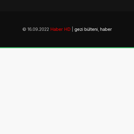
© 16.09.2022
Haber HD
|
gezi bülteni
,
haber