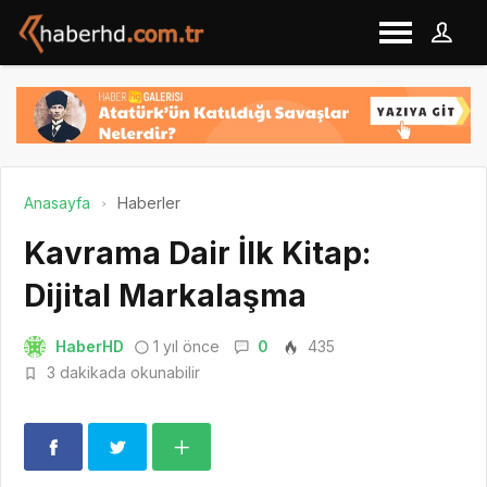
Anasayfa
Haberler
Kavrama Dair İlk Kitap:
Dijital Markalaşma
HaberHD
1 yıl önce
0
435
3 dakikada okunabilir