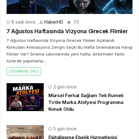
türlerde yapımlarla...
DEVAMINI OKU
2 gün önce
Mürsel Ferhat Sağlam Tek Rumeli
Tv’de Marka Atölyesi Programına
Konuk Oldu
5 gün önce
Dijitalleşme Ebelik Hizmetlerini
Dönüştürüyor
2 hafta önce
10. Uluslararası İstanbul Hırdavat
Fuarı, Küresel Ticaretin Yeni Merkezi
Olmaya Hazırlanıyor