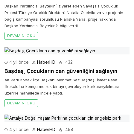
4 yıl önce
HaberHD
432
Başdaş, Çocukların can güvenliğini sağlayın
AK Parti Konak İlçe Başkanı Mehmet Sait Başdaş, İsmet Paşa
İlkokulu’na komşu metruk binayı çevreleyen karkasınyıkılması
üzerine mahallede incele yaptı.
DEVAMINI OKU
4 yıl önce
HaberHD
498
Antalya Doğal Yaşam Parkı’na çocuklar için
engelsiz park
127 türde 1400 hayvana ev sahipliği yapan Antalya Büyükşehir
Belediyesi Doğal Yaşam Parkı, ziyaretçi akınına uğruyor.
DEVAMINI OKU