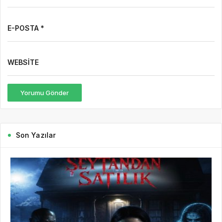
Yorumu Gönder
Son Yazılar
8 saat önce
HaberHD
73
7 Ağustos Haftasında Vizyona Girecek Filmler
7 Ağustos Haftasında Vizyona Girecek Filmler Açıklandı:
Korkudan Animasyona Zengin Seçki Bu Hafta Sinemalarda Hangi
Filmler Var? Sinema salonlarında yeni hafta, birbirinden farklı