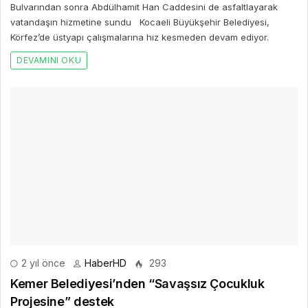
Bulvarından sonra Abdülhamit Han Caddesini de asfaltlayarak
vatandaşın hizmetine sundu Kocaeli Büyükşehir Belediyesi,
Körfez’de üstyapı çalışmalarına hız kesmeden devam ediyor.
DEVAMINI OKU
2 yıl önce
HaberHD
293
Kemer Belediyesi’nden “Savaşsız Çocukluk
Projesine” destek
Başkan Yardımcısı Baytekin’i ziyaret eden Savaşsız Çocukluk
Projesi Türkiye Ortaklık Direktörü Natalia Olieinikova ve projenin
bağış kampanyası sorumlusu Rianska Yana, proje hakkında
Başkan Yardımcısı Baytekin’e bilgi verdi.
DEVAMINI OKU