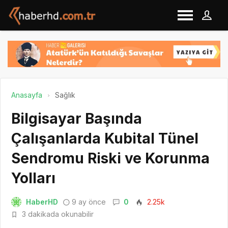
Anasayfa
Sağlık
Bilgisayar Başında
Çalışanlarda Kubital Tünel
Sendromu Riski ve Korunma
Yolları
HaberHD
9 ay önce
0
2.25k
3 dakikada okunabilir