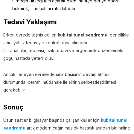
Örneğin dirseği tam açarak bileği hafifçe geriye doğru
bükmek, sinir hattını rahatlatabilir.
Tedavi Yaklaşımı
Erken evrede teşhis edilen
kubital tünel sendromu
, genellikle
ameliyatsız tedaviyle kontrol altına alınabilir.
İstirahat, ilaç tedavisi, fizik tedavi ve ergonomik düzenlemeler
çoğu hastada yeterli olur.
Ancak ilerleyen evrelerde sinir basısının devam etmesi
durumunda, cerrahi müdahale ile sinirin serbestleştirilmesi
gerekebilir.
Sonuç
Uzun saatler bilgisayar başında çalışan kişiler için
kubital tünel
sendromu
artık modern çağın meslek hastalıklarından biri haline