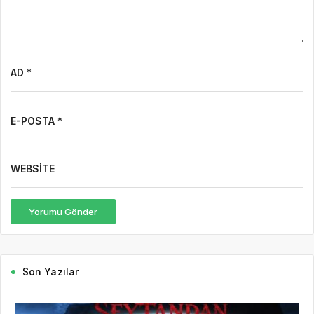
AD *
E-POSTA *
WEBSITE
Yorumu Gönder
Son Yazılar