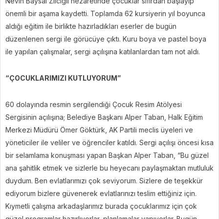
Nevin Baysal Zilcigil nezaretinde çocuklar sıfırdan başlayıp
önemli bir aşama kaydetti. Toplamda 62 kursiyerin yıl boyunca
aldığı eğitim ile birlikte hazırladıkları eserler de bugün
düzenlenen sergi ile görücüye çıktı. Kuru boya ve pastel boya
ile yapılan çalışmalar, sergi açılışına katılanlardan tam not aldı.
“ÇOCUKLARIMIZI KUTLUYORUM”
60 dolayında resmin sergilendiği Çocuk Resim Atölyesi
Sergisinin açılışına; Belediye Başkanı Alper Taban, Halk Eğitim
Merkezi Müdürü Ömer Göktürk, AK Partili meclis üyeleri ve
yöneticiler ile veliler ve öğrenciler katıldı. Sergi açılışı öncesi kısa
bir selamlama konuşması yapan Başkan Alper Taban, “Bu güzel
ana şahitlik etmek ve sizlerle bu heyecanı paylaşmaktan mutluluk
duydum. Ben evlatlarımızı çok seviyorum. Sizlere de teşekkür
ediyorum bizlere güvenerek evlatlarınızı teslim ettiğiniz için.
Kıymetli çalışma arkadaşlarımız burada çocuklarımız için çok
güzel programlar hazırlıyorlar, planlamalar yapıyorlar. Bugün