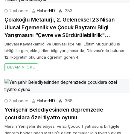
2 yıl önce
HaberHD
283
Çolakoğlu Metalurji, 2. Geleneksel 23 Nisan
Ulusal Egemenlik ve Çocuk Bayramı Bilgi
Yarışmasını “Çevre ve Sürdürülebilirlik"
Temasıyla Düzenliyor
Dilovası Kaymakamlığı ve Dilovası İlçe Milli Eğitim Müdürlüğü iş
birliği ile gerçekleştirilen bilgi yarışmasında, Dilovası’nda bulunan
12 ilköğretim okulunda öğrenim gören 4.
DEVAMINI OKU
3 yıl önce
HaberHD
368
Yenişehir Belediyesinden depremzede
çocuklara özel tiyatro oyunu
Mersin Yenişehir Belediyesi ve Eti Çocuk Tiyatrosu iş birliğiyle,
deprem bölgesinden Mersin’e gelen çocuklar için tiyatro oyunu