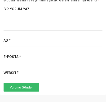
E-posta hesabınız yayımlanmayacak. Gerekli alanlar işaretlendi
*
BIR YORUM YAZ
AD *
E-POSTA *
WEBSITE
Yorumu Gönder