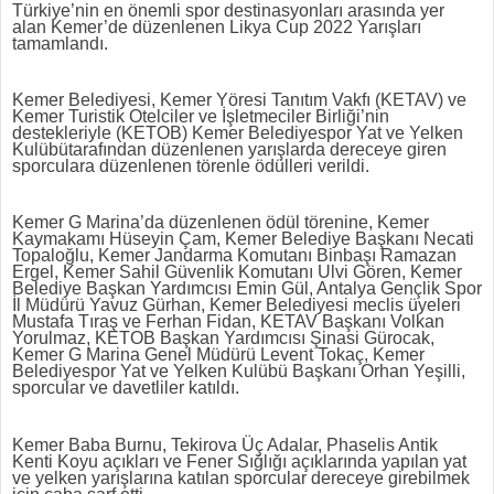
Türkiye’nin en önemli spor destinasyonları arasında yer
alan Kemer’de düzenlenen Likya Cup 2022 Yarışları
tamamlandı.
Kemer Belediyesi, Kemer Yöresi Tanıtım Vakfı (KETAV) ve
Kemer Turistik Otelciler ve İşletmeciler Birliği’nin
destekleriyle (KETOB) Kemer Belediyespor Yat ve Yelken
Kulübü
tarafından düzenlenen yarışlarda dereceye giren
sporculara düzenlenen törenle ödülleri verildi.
Kemer G Marina’da düzenlenen ödül törenine, Kemer
Kaymakamı Hüseyin Çam, Kemer Belediye Başkanı Necati
Topaloğlu, Kemer Jandarma Komutanı Binbaşı Ramazan
Ergel, Kemer Sahil Güvenlik Komutanı Ulvi Gören, Kemer
Belediye Başkan Yardımcısı Emin Gül, Antalya Gençlik Spor
İl Müdürü Yavuz Gürhan, Kemer Belediyesi meclis üyeleri
Mustafa Tıraş ve Ferhan Fidan, KETAV Başkanı Volkan
Yorulmaz, KETOB Başkan Yardımcısı Şinasi Gürocak,
Kemer G Marina Genel Müdürü Levent Tokaç, Kemer
Belediyespor Yat ve Yelken Kulübü Başkanı Orhan Yeşilli,
sporcular ve davetliler katıldı.
Kemer Baba Burnu, Tekirova Üç Adalar, Phaselis Antik
Kenti Koyu açıkları ve Fener Sığlığı açıklarında yapılan yat
ve yelken yarışlarına katılan sporcular dereceye girebilmek