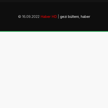
© 16.09.2022
Haber HD
|
gezi bülteni
,
haber