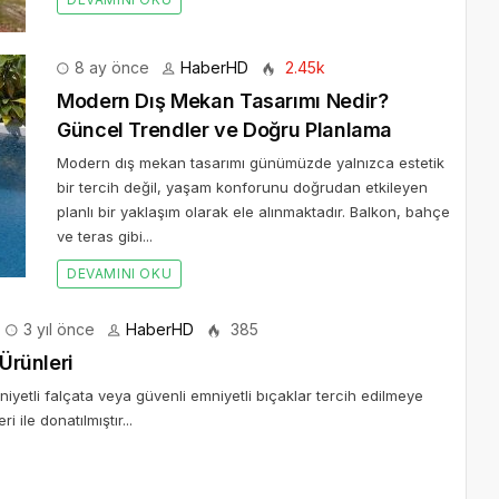
8 ay önce
HaberHD
2.45k
Modern Dış Mekan Tasarımı Nedir?
Güncel Trendler ve Doğru Planlama
Modern dış mekan tasarımı günümüzde yalnızca estetik
bir tercih değil, yaşam konforunu doğrudan etkileyen
planlı bir yaklaşım olarak ele alınmaktadır. Balkon, bahçe
ve teras gibi...
DEVAMINI OKU
3 yıl önce
HaberHD
385
 Ürünleri
niyetli falçata veya güvenli emniyetli bıçaklar tercih edilmeye
 ile donatılmıştır...