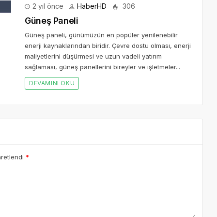
2 yıl önce
HaberHD
306
Güneş Paneli
Güneş paneli, günümüzün en popüler yenilenebilir
enerji kaynaklarından biridir. Çevre dostu olması, enerji
maliyetlerini düşürmesi ve uzun vadeli yatırım
sağlaması, güneş panellerini bireyler ve işletmeler...
DEVAMINI OKU
aretlendi
*