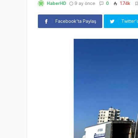
HaberHD
9 ay önce
0
1.74k
Facebook'ta Paylaş
Twitter'