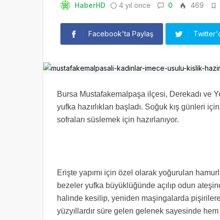
HaberHD
4 yıl önce
0
469
Facebook'ta Paylaş
Twitter'
Bursa Mustafakemalpaşa ilçesi, Derekadı ve Yo
yufka hazırlıkları başladı. Soğuk kış günleri içi
sofraları süslemek için hazırlanıyor.
Erişte yapımı için özel olarak yoğurulan hamurlar
bezeler yufka büyüklüğünde açılıp odun ateşinde 
halinde kesilip, yeniden maşingalarda pişirile
yüzyıllardır süre gelen gelenek sayesinde hem 