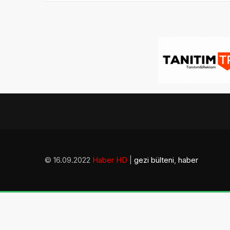
© 16.09.2022
Haber HD
|
gezi bülteni
,
haber