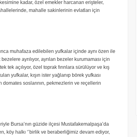
kesimine kadar, özel emekler harcanan erişteler,
elerinde, mahalle sakinlerinin evlatları için
oyunca muhafaza edilebilen yufkalar içinde aynı özen ile
 bezelere ayrılıyor, ayrılan bezeler kurumaması için
ek tek açılıyor, özel toprak fırınlara sürülüyor ve kış
ulan yufkalar, kışın ister yağlanıp börek yufkası
n domates soslarının, pekmezlerin ve reçellerin
eriyle Bursa’nın güzide ilçesi Mustafakemalpaşa’da
, köy halkı ‘’birlik ve beraberliğimiz devam ediyor,