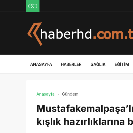
ANASAYFA
HABERLER
SAĞLIK
EĞITIM
Anasayfa
Gündem
Mustafakemalpaşa’lı
kışlık hazırlıklarına 