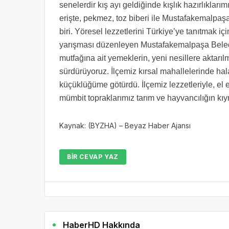
senelerdir kış ayı geldiğinde kışlık hazırlıklarım
erişte, pekmez, toz biberi ile Mustafakemalpaş
biri. Yöresel lezzetlerini Türkiye’ye tanıtmak 
yarışması düzenleyen Mustafakemalpaşa Beled
mutfağına ait yemeklerin, yeni nesillere aktarı
sürdürüyoruz. İlçemiz kırsal mahallelerinde ha
küçüklüğüme götürdü. İlçemiz lezzetleriyle, el e
mümbit topraklarımız tarım ve hayvancılığın kıym
Kaynak: (BYZHA) – Beyaz Haber Ajansı
BIR CEVAP YAZ
HaberHD Hakkında