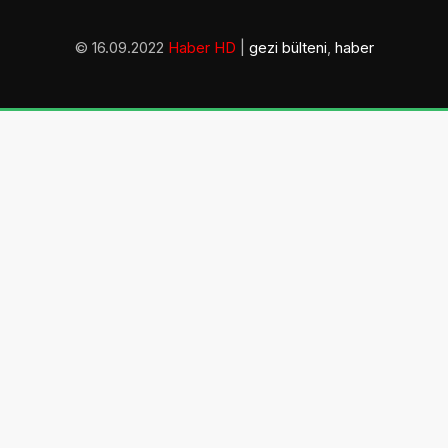
© 16.09.2022
Haber HD
|
gezi bülteni
,
haber