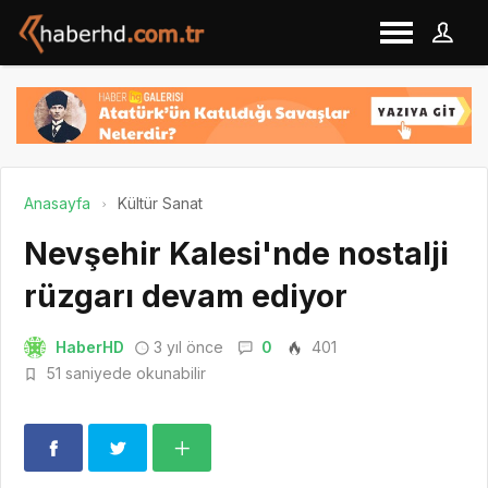
Anasayfa
Kültür Sanat
Nevşehir Kalesi'nde nostalji
rüzgarı devam ediyor
HaberHD
3 yıl önce
0
401
51 saniyede okunabilir