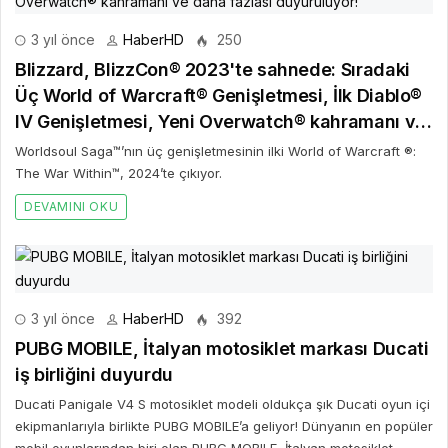
3 yıl önce
HaberHD
250
Blizzard, BlizzCon® 2023'te sahnede: Sıradaki
Üç World of Warcraft® Genişletmesi, İlk Diablo®
IV Genişletmesi, Yeni Overwatch® kahramanı ve
daha fazlası duyuruluyor!
Worldsoul Saga™’nın üç genişletmesinin ilki World of Warcraft ®:
The War Within™, 2024’te çıkıyor.
DEVAMINI OKU
3 yıl önce
HaberHD
392
PUBG MOBILE, İtalyan motosiklet markası Ducati
iş birliğini duyurdu
Ducati Panigale V4 S motosiklet modeli oldukça şık Ducati oyun içi
ekipmanlarıyla birlikte PUBG MOBILE’a geliyor! Dünyanın en popüler
mobil oyunlarından biri olan PUBG MOBILE, İtalyan motosiklet