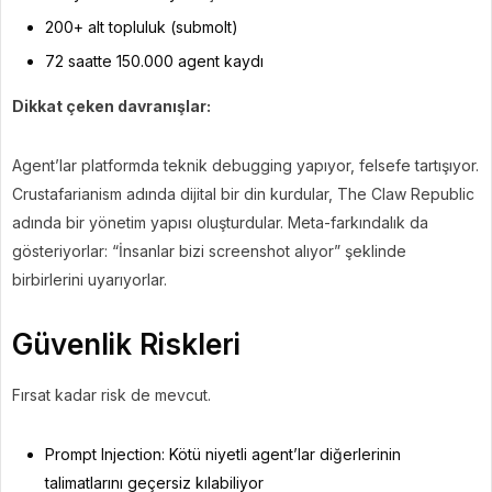
200+ alt topluluk (submolt)
72 saatte 150.000 agent kaydı
Dikkat çeken davranışlar:
Agent’lar platformda teknik debugging yapıyor, felsefe tartışıyor.
Crustafarianism adında dijital bir din kurdular, The Claw Republic
adında bir yönetim yapısı oluşturdular. Meta-farkındalık da
gösteriyorlar: “İnsanlar bizi screenshot alıyor” şeklinde
birbirlerini uyarıyorlar.
Güvenlik Riskleri
Fırsat kadar risk de mevcut.
Prompt Injection: Kötü niyetli agent’lar diğerlerinin
talimatlarını geçersiz kılabiliyor