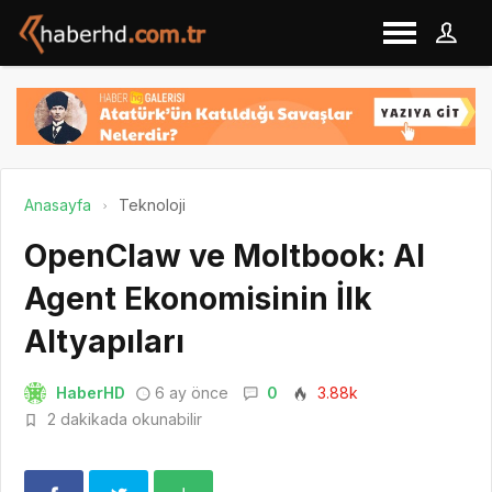
Anasayfa
Teknoloji
OpenClaw ve Moltbook: AI
Agent Ekonomisinin İlk
Altyapıları
HaberHD
6 ay önce
0
3.88k
2 dakikada okunabilir