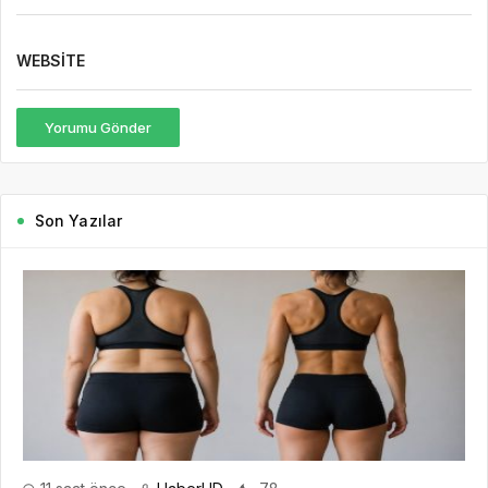
Son Yazılar
11 saat önce
HaberHD
78
Kilo Vermek mi, Yağ Vermek mi? Aynı Şey
Sanıyoruz Ama Değil!
Tartıya çıktığınızda ibrenin aşağı indiğini görmek çoğu insan için
büyük bir motivasyon kaynağıdır. Hatta kilo verme süreci çoğu
zaman yalnızca tartıda görülen rakamlarla değerlendirilir. “Bu...
DEVAMINI OKU