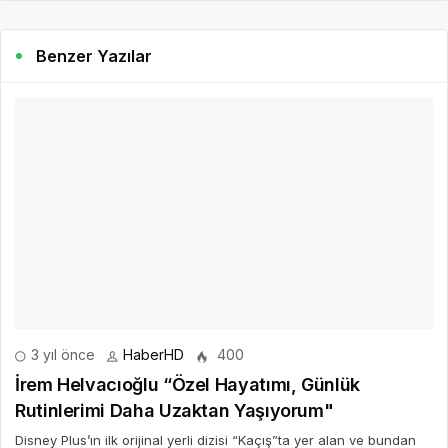
Benzer Yazılar
3 yıl önce
HaberHD
400
İrem Helvacıoğlu “Özel Hayatımı, Günlük
Rutinlerimi Daha Uzaktan Yaşıyorum"
Disney Plus’ın ilk orijinal yerli dizisi “Kaçış”ta yer alan ve bundan
sonraki dijital projelere de olumlu baktığını belirten güzel oyuncu
İrem Helvacıoğlu MAG Haziran sayısına konuk oldu.
DEVAMINI OKU
3 yıl önce
HaberHD
594