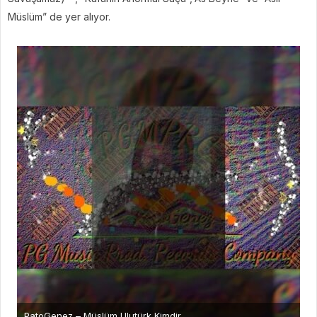
Müslüm” de yer alıyor.
PatoGenez – Müslüm Ulutürk Kimdir