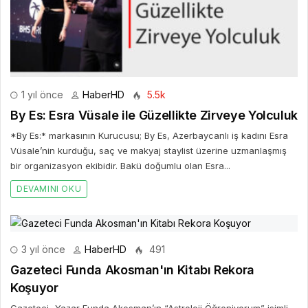
*By Es:* markasının Kurucusu; By Es, Azerbaycanlı iş kadını Esra
Vüsale’nin kurduğu, saç ve makyaj staylist üzerine uzmanlaşmış
bir organizasyon ekibidir. Bakü doğumlu olan Esra...
DEVAMINI OKU
3 yıl önce
HaberHD
491
Gazeteci Funda Akosman'ın Kitabı Rekora
Koşuyor
Gazeteci -Yazar Funda Akosman’ın “Astroloji Öğreniyorum” isimli
kitabı rekora koşuyor.
DEVAMINI OKU
Bir Cevap Yaz