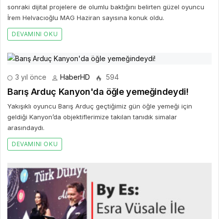
Barış Arduç Kanyon'da öğle yemeğindeydi!
Yakışıklı oyuncu Barış Arduç geçtiğimiz gün öğle yemeği için
geldiği Kanyon’da objektiflerimize takılan tanıdık simalar
arasındaydı.
DEVAMINI OKU
1 yıl önce
HaberHD
5.5k
By Es: Esra Vüsale ile Güzellikte Zirveye Yolculuk