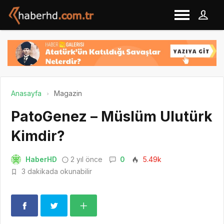
Anasayfa
Magazin
PatoGenez – Müslüm Ulutürk
Kimdir?
HaberHD
2 yıl önce
0
5.49k
3 dakikada okunabilir