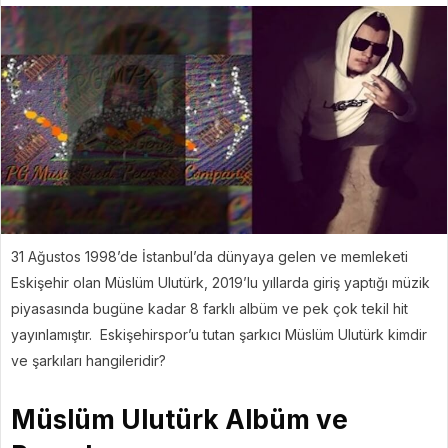
31 Ağustos 1998’de İstanbul’da dünyaya gelen ve memleketi
Eskişehir olan Müslüm Ulutürk, 2019’lu yıllarda giriş yaptığı müzik
piyasasında bugüne kadar 8 farklı albüm ve pek çok tekil hit
yayınlamıştır. Eskişehirspor’u tutan şarkıcı Müslüm Ulutürk kimdir
ve şarkıları hangileridir?
‎Müslüm Ulutürk Albüm ve