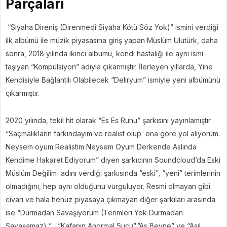
Parçaları
‎ “Siyaha Direniş (Direnmedi Siyaha Kötü Söz Yok)” ismini verdiği
ilk albümü ile müzik piyasasına giriş yapan Müslüm Ulutürk, daha
sonra, 2018 yılında ikinci albümü, kendi hastalığı ile aynı ismi
taşıyan “Kompülsiyon” adıyla çıkarmıştır. İlerleyen yıllarda, Yine
Kendisiyle Bağlantılı Olabilecek “Deliryum” ismiyle yeni albümünü
çıkarmıştır.
‎2020 yılında, tekil hit olarak “Es Es Ruhu” şarkısını yayınlamıştır.
“Saçmalıkların farkındayım ve realist olup ona göre yol alıyorum.
Neysem oyum Realistim Neysem Oyum Derkende Aslında
Kendime Hakaret Ediyorum” diyen şarkıcının Soundcloud’da Eski
Müslüm Değilim adını verdiği şarkısında “eski”, “yeni” terimlerinin
olmadığını, hep aynı olduğunu vurguluyor. Resmi olmayan gibi
civarı ve hala henüz piyasaya çıkmayan diğer şarkıları arasında
ise “Durmadan Savaşıyorum (Terimleri Yok Durmadan
Savaşamaz) ” , “Kafanın Anormal Suçu”,”As Beyne” ve “Asıl