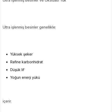
Ultra İşlenmiş Besinler ve Oksidatif Yük
Ultra işlenmiş besinler genellikle:
Yüksek şeker
Rafine karbonhidrat
Düşük lif
Yoğun enerji yükü
içerir.