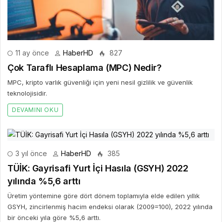
11 ay önce
HaberHD
827
Çok Taraflı Hesaplama (MPC) Nedir?
MPC, kripto varlık güvenliği için yeni nesil gizlilik ve güvenlik
teknolojisidir.
DEVAMINI OKU
3 yıl önce
HaberHD
385
TÜİK: Gayrisafi Yurt İçi Hasıla (GSYH) 2022
yılında %5,6 arttı
Üretim yöntemine göre dört dönem toplamıyla elde edilen yıllık
GSYH, zincirlenmiş hacim endeksi olarak (2009=100), 2022 yılında
bir önceki yıla göre %5,6 arttı.