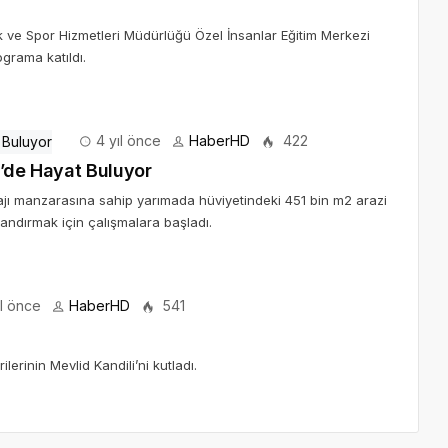
k ve Spor Hizmetleri Müdürlüğü Özel İnsanlar Eğitim Merkezi
ograma katıldı.
4 yıl önce
HaberHD
422
l’de Hayat Buluyor
ajı manzarasına sahip yarımada hüviyetindeki 451 bin m2 arazi
andırmak için çalışmalara başladı.
l önce
HaberHD
541
erinin Mevlid Kandili’ni kutladı.