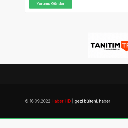
Yorumu Gönder
© 16.09.2022
Haber HD
|
gezi bülteni
,
haber