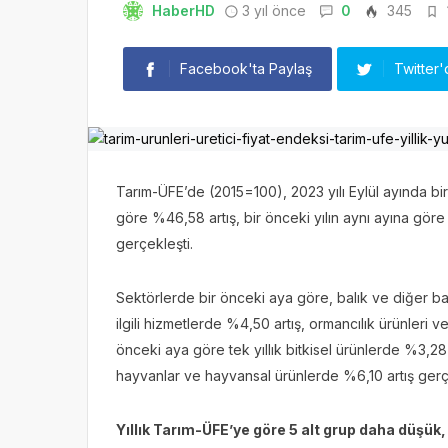
HaberHD
3 yıl önce
0
345
Facebook'ta Paylaş
Twitter'
Tarım-ÜFE’de (2015=100), 2023 yılı Eylül ayında bir
göre %46,58 artış, bir önceki yılın aynı ayına göre
gerçekleşti.
Sektörlerde bir önceki aya göre, balık ve diğer balı
ilgili hizmetlerde %4,50 artış, ormancılık ürünleri v
önceki aya göre tek yıllık bitkisel ürünlerde %3,28 a
hayvanlar ve hayvansal ürünlerde %6,10 artış gerç
Yıllık Tarım-ÜFE’ye göre 5 alt grup daha düşük