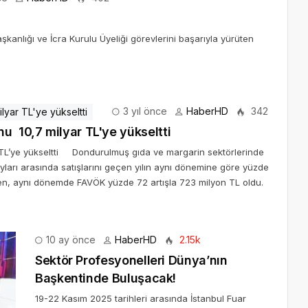
kanlığı ve İcra Kurulu Üyeliği görevlerini başarıyla yürüten
3 yıl önce
HaberHD
342
Kerevitaş inovasyonla büyüyerek cirosunu 10,7 milyar TL'ye yükseltti
 TL’ye yükseltti Dondurulmuş gıda ve margarin sektörlerinde
ayları arasında satışlarını geçen yılın aynı dönemine göre yüzde
ken, aynı dönemde FAVÖK yüzde 72 artışla 723 milyon TL oldu.
10 ay önce
HaberHD
2.15k
Sektör Profesyonelleri Dünya’nın
Başkentinde Buluşacak!
19-22 Kasım 2025 tarihleri arasında İstanbul Fuar