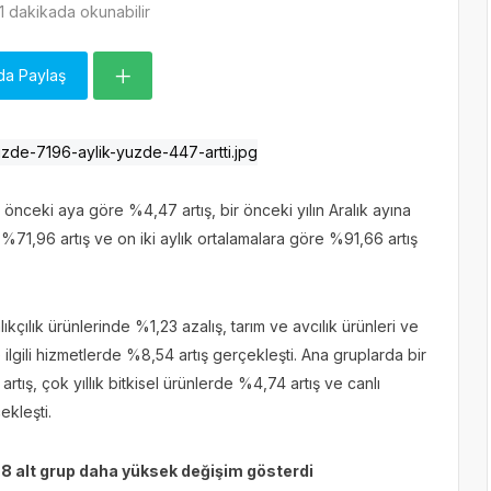
1 dakikada okunabilir
da Paylaş
 önceki aya göre %4,47 artış, bir önceki yılın Aralık ayına
 %71,96 artış ve on iki aylık ortalamalara göre %91,66 artış
kçılık ürünlerinde %1,23 azalış, tarım ve avcılık ürünleri ve
e ilgili hizmetlerde %8,54 artış gerçekleşti. Ana gruplarda bir
rtış, çok yıllık bitkisel ürünlerde %4,74 artış ve canlı
ekleşti.
, 8 alt grup daha yüksek değişim gösterdi