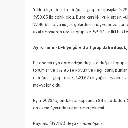
Yıllık artışın düşük olduğu alt gruplar sırasıyla, %26,
%50,65 ile çeltik oldu. Buna karşılık, yıllık artışın
%146,92 ile yumuşak çekirdekli meyveler ve sert çe
azalış gösteren tek alt grup ise %5,93 ile lifli bitkil
Aylık Tarım-ÜFE’ye göre 3 alt grup daha düşük,
Bir önceki aya göre artışın düşük olduğu alt gruplar 
tohumlar ve %2,86 ile koyun ve keçi, canlı; bunları
olduğu alt gruplar ise, %31,62 ile yağlı meyveler v
meyveler oldu.
Eylül 2023’te, endekste kapsanan 84 maddeden, 2
ortalama fiyatında ise artış gerçekleşti.
Kaynak: (BYZHA) Beyaz Haber Ajansı