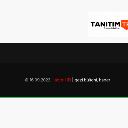
© 16.09.2022
Haber HD
|
gezi bülteni
,
haber