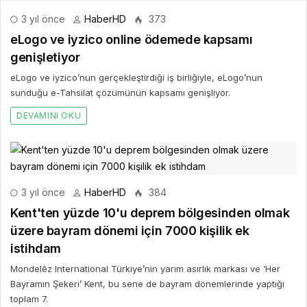
3 yıl önce
HaberHD
373
eLogo ve iyzico online ödemede kapsamı
genişletiyor
eLogo ve iyzico’nun gerçekleştirdiği iş birliğiyle, eLogo’nun
sunduğu e-Tahsilat çözümünün kapsamı genişliyor.
DEVAMINI OKU
3 yıl önce
HaberHD
384
Kent'ten yüzde 10'u deprem bölgesinden olmak
üzere bayram dönemi için 7000 kişilik ek
istihdam
Mondelēz International Türkiye’nin yarım asırlık markası ve ‘Her
Bayramın Şekeri’ Kent, bu sene de bayram dönemlerinde yaptığı
toplam 7.