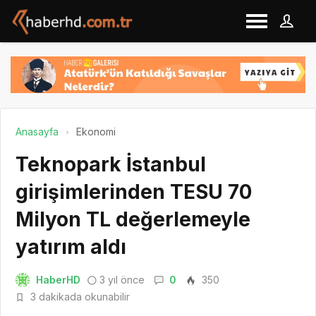
Anasayfa
Ekonomi
Teknopark İstanbul
girişimlerinden TESU 70
Milyon TL değerlemeyle
yatırım aldı
HaberHD
3 yıl önce
0
350
3 dakikada okunabilir