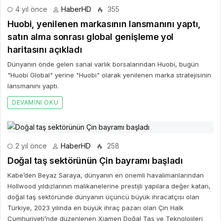
4 yıl önce
HaberHD
355
Huobi, yenilenen markasının lansmanını yaptı,
satın alma sonrası global genişleme yol
haritasını açıkladı
Dünyanın önde gelen sanal varlık borsalarından Huobi, bugün
"Huobi Global" yerine "Huobi" olarak yenilenen marka stratejisinin
lansmanını yaptı.
DEVAMINI OKU
2 yıl önce
HaberHD
258
Doğal taş sektörünün Çin bayramı başladı
Kabe’den Beyaz Saraya, dünyanın en önemli havalimanlarından
Hollwood yıldızlarının malikanelerine prestijli yapılara değer katan,
doğal taş sektöründe dünyanın üçüncü büyük ihracatçısı olan
Türkiye, 2023 yılında en büyük ihraç pazarı olan Çin Halk
Cumhuriyeti’nde düzenlenen Xiamen Doğal Taş ve Teknolojileri