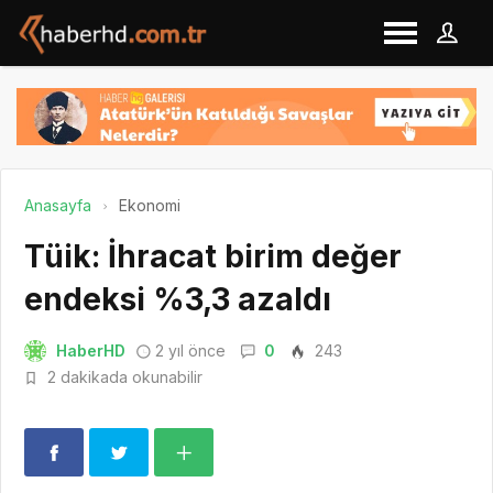
Anasayfa
Ekonomi
Tüik: İhracat birim değer
endeksi %3,3 azaldı
HaberHD
2 yıl önce
0
243
2 dakikada okunabilir