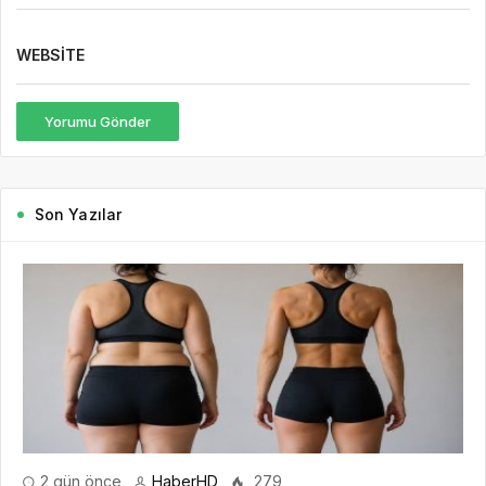
WEBSITE
Yorumu Gönder
Son Yazılar
2 gün önce
HaberHD
279