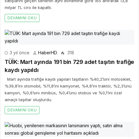
satışlarını geçen senenin aynı dönemine göre 165 artırarak 13,8
milyar TL ciro ile kapattı.
DEVAMINI OKU
3 yıl önce
HaberHD
318
TÜİK: Mart ayında 191 bin 729 adet taşıtın trafiğe
kaydı yapıldı
Mart ayında trafiğe kaydı yapılan taşıtların %40,2’sini motosiklet,
%39,8’ini otomobil, %11,8’ini kamyonet, %4,8’ini traktör, %2,3’ünü
kamyon, %0,6’sını minibüs, %0,4’ünü otobüs ve %0,1’ini özel
amaçlı taşıtlar oluşturdu.
DEVAMINI OKU