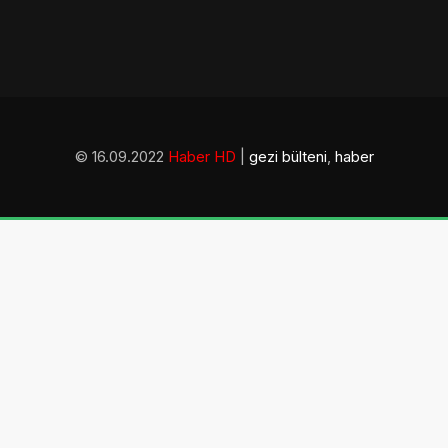
© 16.09.2022
Haber HD
|
gezi bülteni
,
haber