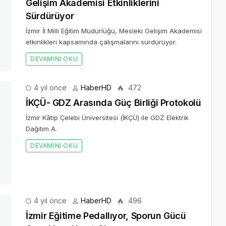
Gelişim Akademisi Etkinliklerini
Sürdürüyor
İzmir İl Milli Eğitim Müdürlüğü, Mesleki Gelişim Akademisi
etkinlikleri kapsamında çalışmalarını sürdürüyor.
DEVAMINI OKU
yıl önce
HaberHD
472
ü
ğıtım A.
4 yıl önce
HaberHD
496
İzmir Eğitime Pedallıyor, Sporun Gücü
Çocuklara Umut Oluyor
Ege Çağdaş Eğitim Vakfı (EÇEV), eğitimde fırsat eşitliğine
dikkat çekmek için 9 Ekim Pazar günü Eğitime Pedalla
Bisiklet Turu düzenliyor.