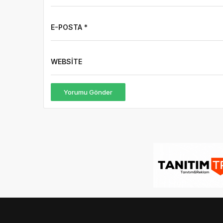
WEBSITE
Yorumu Gönder
© 16.09.2022
Haber HD
|
gezi bülteni
,
haber