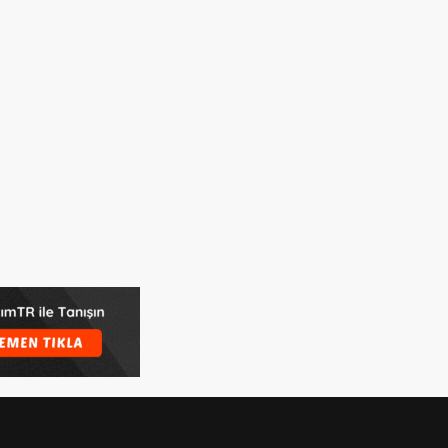
GIZLILIK
İLETIŞIM
KÜNYE