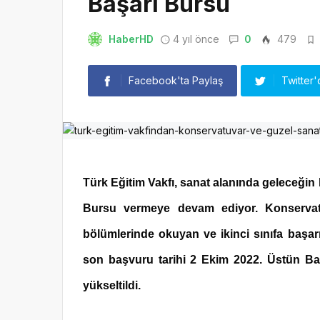
Başarı Bursu
HaberHD
4 yıl önce
0
479
Facebook'ta Paylaş
Twitter'
Türk Eğitim Vakfı, sanat alanında geleceğin
Bursu vermeye devam ediyor. Konservatuv
bölümlerinde okuyan ve ikinci sınıfa başarı
son başvuru tarihi 2 Ekim 2022. Üstün Başa
yükseltildi.