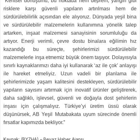
“Kentsel dönüşümü, bu noktada hem deprem, yangın gibi
risklere karşı güvenli yapıların artırılması hem de
sürdürülebilirlik açısından ele alıyoruz. Dünyada yeşil bina
ve sürdürülebilir malzemelerin kullanımına yönelik talep
artarken, inşaat malzemesi sanayisinin sorumluluğu da
artıyor. Enerji verimli, çevre dostu binalara eğilimin hız
kazandığı bu süreçte, şehirlerimizi sürdürülebilir
malzemelerle inşa etmemiz büyük önem taşıyor. Dolayısıyla
sınırlı kaynaklarımızı daha iyi kullanarak ‘az ile çok’ anlayışı
ile hareket etmeliyiz. Uzun vadeli bir planlama ile
şehirlerimizde yaşam kalitesini destekleyen, sürdürülebilir
yapıların sayısını artırmak için inovatif ürünler geliştirerek,
daha sağlıklı, işlevsel, güvenli ve doğayla dost şehirlerin
inşası için çalışmalıyız. Türkiye’yi üretim üssü olarak
düşünürsek, AB Yeşil Mutabakata uyum sürecinde önemli
fırsatlar kapımızda bekliyor.”
Kaynak: (BYZHA) – Beyaz Haber Ajansı