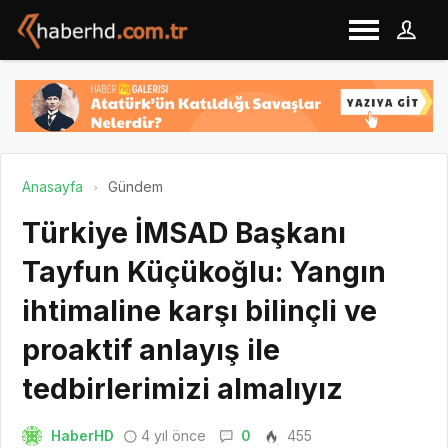
Anasayfa
Gündem
Türkiye İMSAD Başkanı
Tayfun Küçükoğlu: Yangın
ihtimaline karşı bilinçli ve
proaktif anlayış ile
tedbirlerimizi almalıyız
HaberHD
4 yıl önce
0
455