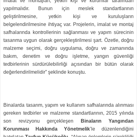
imalat ve montajları, yetkin kişi ve kurumlar tarafından
yapılmalıdır. Bunun için meslek standartlarının
geliştirilmesine, yetkin kişi ve kuruluşların
belgelendirilmesine ihtiyaç var. Projelerin, imalat ve montaj
safhalarında kontrollerinin sağlanması ve yapım sürecinin
tasarıma uygun olarak gerçekleştirilmesi şart. Özetle, doğru
malzeme seçimi, doğru uygulama, doğru ve zamanında
bakım, denetim ve doğru işletme, yangın güvenliği
tedbirlerinin sürdürülebilirliği açısından bir bütün olarak
değerlendirilmelidir” şeklinde konuştu.
Binalarda tasarım, yapım ve kullanım safhalarında alınması
gereken tedbirler ve malzeme standartlarının, 2015 yılında
son revizyonu gerçekleşen
Binaların Yangından
Korunması Hakkında Yönetmelik
’le düzenlendiğini
hatırlatan
Tayfun Küçükoğlu
, “Alınan önlemlerin sürekliliği