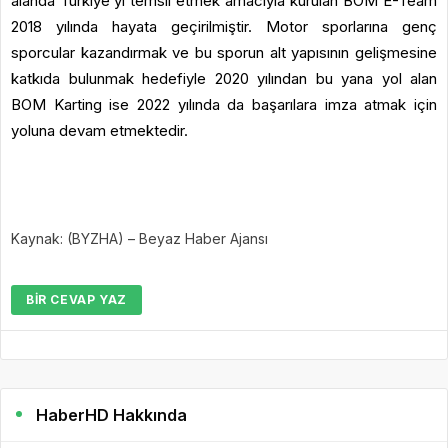
alanda Türkiye’yi temsil etmek amacıyla kurulan BOM E-Team
2018 yılında hayata geçirilmiştir. Motor sporlarına genç
sporcular kazandırmak ve bu sporun alt yapısının gelişmesine
katkıda bulunmak hedefiyle 2020 yılından bu yana yol alan
BOM Karting ise 2022 yılında da başarılara imza atmak için
yoluna devam etmektedir.
Kaynak: (BYZHA) – Beyaz Haber Ajansı
BIR CEVAP YAZ
HaberHD Hakkında