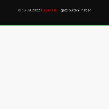
© 16.09.2022
Haber HD
|
gezi bülteni
,
haber