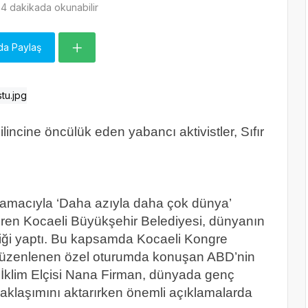
4 dakikada okunabilir
da Paylaş
ilincine öncülük eden yabancı aktivistler, Sıfır
 amacıyla ‘Daha azıyla daha çok dünya’
ştiren Kocaeli Büyükşehir Belediyesi, dünyanın
pliği yaptı. Bu kapsamda Kocaeli Kongre
 düzenlenen özel oturumda konuşan ABD’nin
th İklim Elçisi Nana Firman, dünyada genç
yaklaşımını aktarırken önemli açıklamalarda