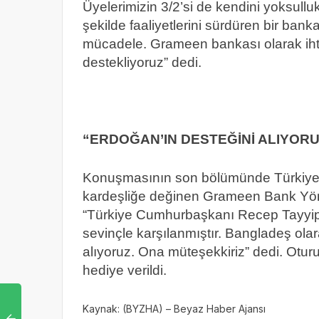
Üyelerimizin 3/2’si de kendini yoksulluk
şekilde faaliyetlerini sürdüren bir ba
mücadele. Grameen bankası olarak ihti
destekliyoruz” dedi.
“ERDOĞAN’IN DESTEĞİNİ ALIYOR
Konuşmasının son bölümünde Türkiye 
kardeşliğe değinen Grameen Bank Yöne
“Türkiye Cumhurbaşkanı Recep Tayyip 
sevinçle karşılanmıştır. Bangladeş ol
alıyoruz. Ona müteşekkiriz” dedi. Ot
hediye verildi.
Kaynak: (BYZHA) – Beyaz Haber Ajansı