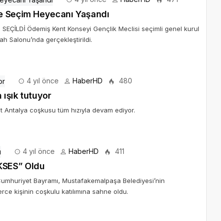
de Seçim Heyecanı Yaşandı
İLDİ Ödemiş Kent Konseyi Gençlik Meclisi seçimli genel kurul
ah Salonu’nda gerçekleştirildi.
4 yıl önce
HaberHD
480
ışık tutuyor
st Antalya coşkusu tüm hızıyla devam ediyor.
4 yıl önce
HaberHD
411
KSES” Oldu
uriyet Bayramı, Mustafakemalpaşa Belediyesi’nin
erce kişinin coşkulu katılımına sahne oldu.