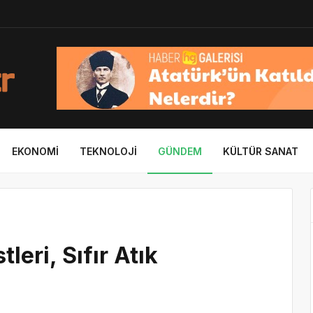
EKONOMI
TEKNOLOJI
GÜNDEM
KÜLTÜR SANAT
leri, Sıfır Atık
u