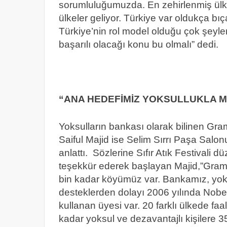
sorumluluğumuzda. En zehirlenmiş ü
ülkeler geliyor. Türkiye var oldukça bıç
Türkiye’nin rol model olduğu çok şeyler 
başarılı olacağı konu bu olmalı” dedi.
“ANA HEDEFİMİZ YOKSULLUKLA 
Yoksulların bankası olarak bilinen G
Saiful Majid ise Selim Sırrı Paşa Sal
anlattı. Sözlerine Sıfır Atık Festivali
teşekkür ederek başlayan Majid,”Grame
bin kadar köyümüz var. Bankamız, yoks
desteklerden dolayı 2006 yılında Nobel
kullanan üyesi var. 20 farklı ülkede f
kadar yoksul ve dezavantajlı kişilere 