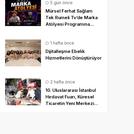
5 gün önce
Mürsel Ferhat Sağlam
Tek Rumeli Tv’de Marka
Atölyesi Programına
Konuk Oldu
1 hafta önce
Dijitalleşme Ebelik
Hizmetlerini Dönüştürüyor
2 hafta önce
10. Uluslararası İstanbul
Hırdavat Fuarı, Küresel
Ticaretin Yeni Merkezi
Olmaya Hazırlanıyor