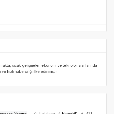
makta, sıcak gelişmeler, ekonomi ve teknoloji alanlarında
ve hızlı haberciliği ilke edinmiştir.
4 yıl önce
HaberHD
471