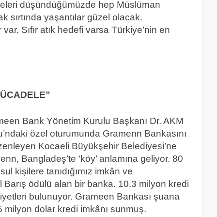
lkeleri düşündüğümüzde hep Müslüman
ak sırtında yaşantılar güzel olacak.
var. Sıfır atık hedefi varsa Türkiye’nin en
MÜCADELE”
rameen Bank Yönetim Kurulu Başkanı Dr. AKM
onu’ndaki özel oturumunda Gramenn Bankasını
 düzenleyen Kocaeli Büyükşehir Belediyesi’ne
nn, Bangladeş’te ‘köy’ anlamına geliyor. 80
ul kişilere tanıdığımız imkân ve
 Barış ödülü alan bir banka. 10.3 milyon kredi
aaliyetleri bulunuyor. Grameen Bankası şuana
35 milyon dolar kredi imkânı sunmuş.